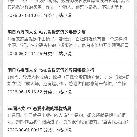
1沙……沙……风吹过树林，繁茂的枝杈彼此摩擦发出轻响。猎人
很熟悉这样的氛围，作为一个猎人，他理应熟悉，不过实际上，
他并不是经常在树林甚至是野外狩猎。村庄里、城市里，都有上
2026-07-03 10:01
分类：
p站小说
好的猎物，猎物们无忧无虑，从未想
[详细]
明日方舟同人文 #27,昏昏沉沉的寻迹之旅
1“看来这里就是邙山镇了，没想到，百灶附近还有着一个这样的
小镇。”行走在宁静古朴的小镇街道上，仇白本能地开始观察起四
周的环境……此时接近黄昏时分，镇子里没什么人还在外面活动
2026-06-24 11:45
分类：
p站小说
了，倒是有个别镇民对她们这些外
[详细]
明日方舟同人文 #26,昏昏沉沉的界园镇抚之行
1前言：登场人物立绘：惊蛰（司霆惊蛰初始立绘）；煌（烛煌初
始立绘）“麟天师，还有煌小姐，感谢你们愿意前来帮忙。”当惊
蛰带着煌来到界园入口时，易已经在等着她们了。早些时候，惊
2026-06-15 16:32
分类：
p站小说
蛰还在天师府修行时，煌一封易亲
[详细]
ba同人文 #7,恋爱小说的糟糕结局
1“请问，你们就是出版社的人吗？”“是的，想必您就是樱井老师
吧，您的作品我们阅读过了，真的很有畅销潜力。”当美代来到约
定好的见面地点时，她看见一辆黑色轿车停靠在路边，还有一个
2026-06-01 09:15
分类：
p站小说
身穿西装、看起来彬彬有礼的年
[详细]