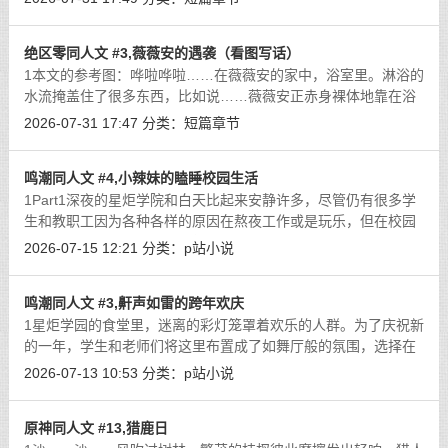
一般随意挥舞着，在她那流畅优美却
[详细]
绝区零同人文 #3,薇薇安的遇袭（看图写话）
1本文的参考图： 哗啦哗啦……在薇薇安的家中，浴室里。淋浴的
水流掩盖住了很多东西，比如说……薇薇安正赤身裸体地靠在浴
室的墙壁上，她的手指伸入了自己的两腿之间，在自己的私密部
2026-07-31 17:47
分类：
短篇章节
位反复刺激着，脑内则是充满了
[详细]
鸣潮同人文 #4,小辣妹的瞌睡校园生活
1Part1深夜的星炬学院和白天比起来安静许多，尽管仍有很多学
生和教职工因为各种各样的原因在熬夜工作或是玩乐，但在校园
里几乎是见不到人影了……然而，一个穿着学生制服的身影鬼鬼
2026-07-15 12:21
分类：
p站小说
祟祟地走进了深夜的学生宿舍……尽
[详细]
鸣潮同人文 #3,鼾声如雷的跨年欢庆
1星炬学园的食堂里，迷离的彩灯笼罩着欢乐的人群。为了庆祝新
的一年，学生和老师们将这里布置成了如舞厅般的氛围，选择在
此处进行跨年派对……无论在索拉里斯的何处，人们都会不约而
2026-07-13 10:53
分类：
p站小说
同地养成庆祝新的一年的习惯，在星
[详细]
原神同人文 #13,猎鹿日