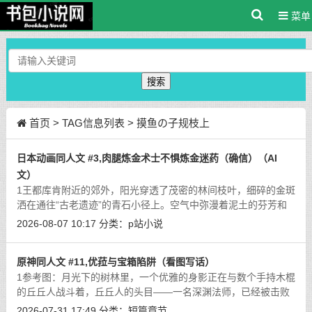
菜单
搜索
首页
> TAG信息列表 > 摸鱼の子规枝上
日本动画同人文 #3,肉腿炼金术士不惧炼金迷药（确信）（AI
文）
1王都库肯附近的郊外，阳光穿透了茂密的林间枝叶，细碎的金斑
洒在通往“古老遗迹”的青石小径上。空气中弥漫着泥土的芬芳和
草木的清香，这是一个再适合冒险不过的晴朗日子。走在队伍最
2026-08-07 10:17
分类：
p站小说
前面的，是活力四射的炼金术士莱
[详细]
原神同人文 #11,优菈与宝箱陷阱（看图写话）
1参考图：月光下的树林里，一个优雅的身影正在与数个手持木棍
的丘丘人战斗着，丘丘人的头目——一名深渊法师，已经被击败
了倒在一旁。少女挥舞着手中的大剑，仿佛感受不到大剑的重量
2026-07-31 17:49
分类：
短篇章节