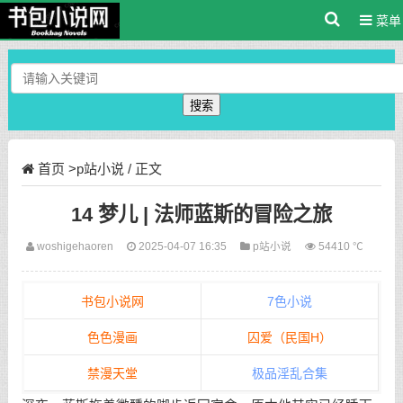
菜单
搜索
首页
>
p站小说
/ 正文
14 梦儿 | 法师蓝斯的冒险之旅
woshigehaoren
2025-04-07 16:35
p站小说
54410 ℃
书包小说网
7色小说
色色漫画
囚爱（民国H）
禁漫天堂
极品淫乱合集