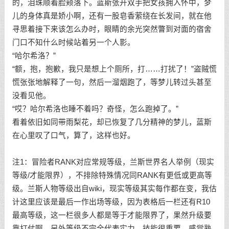
的，泪珠顺着脸颊落下。蓝斯张开双手把女孩拥入怀中，梦
儿的身体真是娇小啊，还有一股皂香萦绕在长发间，就在他
寻思着接下来该怎么办时，眼睛的余光突然瞥到对面的宿舍
门口不知什么时候站着另一个人影。
“哈尔希洛？”
“额，抱，抱歉，我只是想上个厕所，打……打扰了！”盗贼慌
慌张张地解释了一句，然后一溜烟跑了，等梦儿转过头甚至
没看见他。
“哎？哈尔希洛也睡不着吗？奇怪，怎么跑掉了。”
看着依旧如同带雨梨花，却已恢复了几分精神的梦儿，蓝斯
在心里叹了口气，算了，这样也好。
注1：冒险者RANK对应常规等级，兰斯世界名人举例（现实
等级/才能限界），不排除特殊情况同RANK有更低或更高等
级。兰斯人物等级出自wiki，现实等级其实每作都在变，我估
计这里应该是最后一作出场等级，因为表格后一栏还有R10
最高等级，这一栏很多人都是等于才能限界了，果然升级要
靠打仗啊。另外等级不完全代表实力，技能很重要。感觉熟