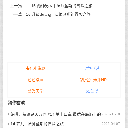
上一篇：：
15 两种男人 | 法师蓝斯的冒险之旅
下一篇：
16 升级duang | 法师蓝斯的冒险之旅
书包小说网
7色小说
色色漫画
（乱伦）妹汁NP
禁漫天堂
51动漫
猜你喜欢
综漫，操遍诸天万界 #14,第十四章 最后在岛屿上的
2026-01-10
狂欢派对
14 梦儿 | 法师蓝斯的冒险之旅
2025-04-07