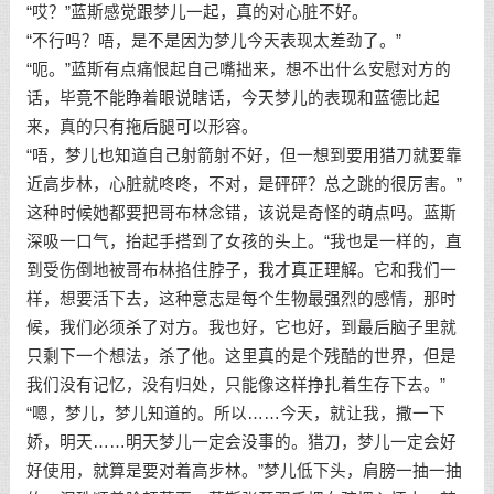
“哎？”蓝斯感觉跟梦儿一起，真的对心脏不好。
“不行吗？唔，是不是因为梦儿今天表现太差劲了。”
“呃。”蓝斯有点痛恨起自己嘴拙来，想不出什么安慰对方的
话，毕竟不能睁着眼说瞎话，今天梦儿的表现和蓝德比起
来，真的只有拖后腿可以形容。
“唔，梦儿也知道自己射箭射不好，但一想到要用猎刀就要靠
近高步林，心脏就咚咚，不对，是砰砰？总之跳的很厉害。”
这种时候她都要把哥布林念错，该说是奇怪的萌点吗。蓝斯
深吸一口气，抬起手搭到了女孩的头上。“我也是一样的，直
到受伤倒地被哥布林掐住脖子，我才真正理解。它和我们一
样，想要活下去，这种意志是每个生物最强烈的感情，那时
候，我们必须杀了对方。我也好，它也好，到最后脑子里就
只剩下一个想法，杀了他。这里真的是个残酷的世界，但是
我们没有记忆，没有归处，只能像这样挣扎着生存下去。”
“嗯，梦儿，梦儿知道的。所以……今天，就让我，撒一下
娇，明天……明天梦儿一定会没事的。猎刀，梦儿一定会好
好使用，就算是要对着高步林。”梦儿低下头，肩膀一抽一抽