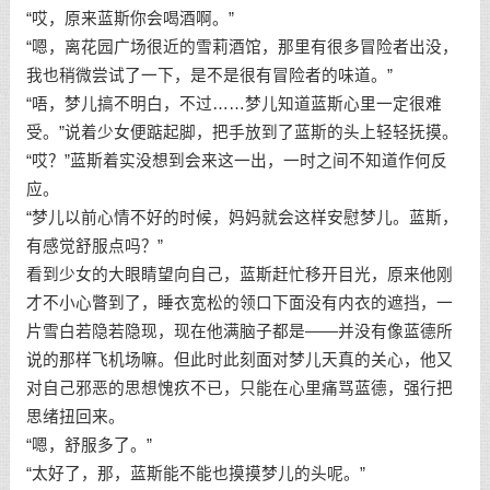
“哎，原来蓝斯你会喝酒啊。”
“嗯，离花园广场很近的雪莉酒馆，那里有很多冒险者出没，
我也稍微尝试了一下，是不是很有冒险者的味道。”
“唔，梦儿搞不明白，不过……梦儿知道蓝斯心里一定很难
受。”说着少女便踮起脚，把手放到了蓝斯的头上轻轻抚摸。
“哎？”蓝斯着实没想到会来这一出，一时之间不知道作何反
应。
“梦儿以前心情不好的时候，妈妈就会这样安慰梦儿。蓝斯，
有感觉舒服点吗？”
看到少女的大眼睛望向自己，蓝斯赶忙移开目光，原来他刚
才不小心瞥到了，睡衣宽松的领口下面没有内衣的遮挡，一
片雪白若隐若隐现，现在他满脑子都是——并没有像蓝德所
说的那样飞机场嘛。但此时此刻面对梦儿天真的关心，他又
对自己邪恶的思想愧疚不已，只能在心里痛骂蓝德，强行把
思绪扭回来。
“嗯，舒服多了。”
“太好了，那，蓝斯能不能也摸摸梦儿的头呢。”