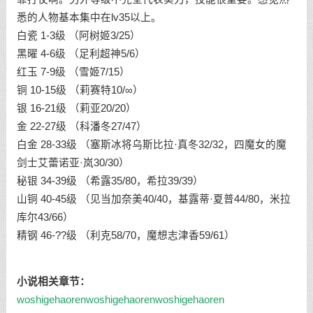
悉的人物基本集中在lv35以上。
白瓷 1-3级 （阿树姬3/25）
黑曜 4-6级 （足利超神5/6）
红玉 7-9级 （雪姬7/15）
铜 10-15级 （莉赛特10/∞）
银 16-21级 （莉亚20/20）
金 22-27级 （科潘冬27/47）
白金 28-33级 （塞斯冰将乌斯比拉·真冬32/32，四魔女的魔
剑士艾蕾诺亚·岚30/30）
秘银 34-39级 （希露35/80，希拉39/39）
山铜 40-45级 （见当加奈美40/40，基露蒂·夏普44/80，米拉
库尔43/66）
精钢 46-??级 （利克58/70，魔想志津香59/61）
小说相关章节：
woshigehaoren
woshigehaoren
woshigehaoren