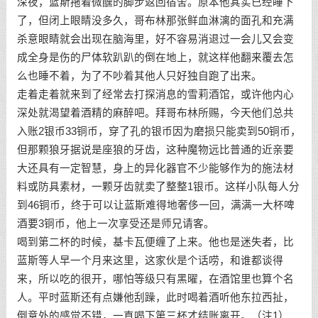
深夜，蓝斯拖着微醺的脚步返回宿舍。原本他其实已经睡下
了，但闭上眼睛没多久，哥布林那张鲜血淋漓的面孔和充满
杀意眼睛就会出现在脑海里，好不容易消退过一会儿又会变
成全身是伤的尸体软趴趴的倒在地上，就这样他翻来覆去怎
么也睡不着，为了不吵着其他人只好独自跑了出来。
走着走着就来到了经常去打探消息的雪莉酒馆，或许他内心
深处就渴望着酒精的麻醉吧。拜哥布林所赐，今天他们总共
入账2银币33铜币，穿了孔的银币因为磨损只能卖到50铜币，
但那颗狼牙据说是座狼的牙齿，这种魔物远比普通的近亲要
大还具有一定智慧，身上的异化器官不少能够作为的施法材
料或防具素材，一颗牙齿就卖了整整1银币。这样小队每人分
到46铜币，终于可以让蓝斯难得地奢侈一回，满满一大杯啤
酒要3铜币，他上一次享受还是师兄请客。
喝到第二杯的时候，基卡瓦便缠了上来。他也是迷失者，比
蓝斯等人早一个月来这里，这家伙是个话唠，和谁都谈得
来，所以吃的很开，哪怕等级只有黑曜，在酒馆里也算个名
人。平时蓝斯还有点嫌他刮躁，此时喝着酒听他东拉西扯，
倒意外的感觉不错，一直喝下第三杯才结账离开。（注1）