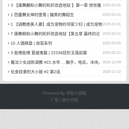
3 【唐舞麟和小舞的轮奸改造地狱 】第一章 惊世魔
2025-03-31
王现身 | 斗罗大陆同人
1 芭蕾舞女神的堕落 | 媚黑的舞蹈生
2025-03-31
1 【调教绝美人妻】成为宠物的邻家少妇 | 成为宠物
2025-03-31
的邻家少妇
7 唐舞桐和小舞的轮奸改造地狱【第五章 最终的沦
2025-03-31
陷】 | 斗罗大陆同人
10 人偶棋盘 | 收容系列
2025-03-05
3 批哩批哩 夏威夷篇 | 2233&狂阶玉藻前篇
2025-02-21
魔法少女战败调教 #22,水牢.....触手，电击，冰块，
2025-12-09
高潮寸止.....我在干什么啊我
化身奴隶的大小姐 #2,第2话.
2025-11-12
Powered By
书包小说网
广告 | 统计代码