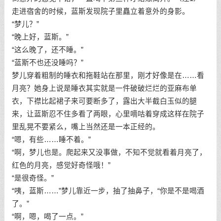
走进宿舍的时候，蓝斯发现院子里矗立着意外的身影。
“梦儿？”
“晚上好，蓝斯。”
“这么晚了，还不睡。”
“蓝斯不也还没睡吗？”
梦儿穿着粗制的睡衣和拖鞋站在那里，刚才好像是在……看
月亮？她身上说是睡衣其实就是一件破破烂烂的亚麻布单
衣，下襟比起裙子来可要断多了，露出大半截白玉似的腿
来，让蓝斯忍不住多看了两眼，心里嘀咕着穿成这样在院子
里乱晃不要紧么，嘴上当然还是一本正经的。
“嗯，有些……睡不着。”
“啊，梦儿也是。爬起来又没事做，不知不觉就看着月亮了，
红色的月亮，感觉好奇怪哦！”
“是很奇怪。”
“咦，蓝斯……”梦儿靠近一步，抽了抽鼻子，“你是不是喝酒
了。”
“啊，嗯，喝了一点。”