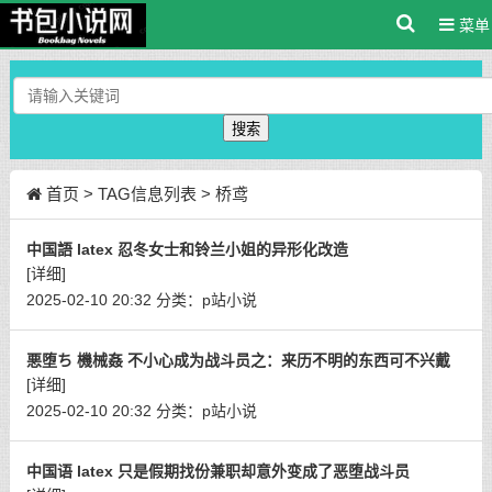
菜单
搜索
首页
> TAG信息列表 > 桥鸢
中国語 latex 忍冬女士和铃兰小姐的异形化改造
[详细]
2025-02-10 20:32
分类：
p站小说
悪堕ち 機械姦 不小心成为战斗员之：来历不明的东西可不兴戴
[详细]
2025-02-10 20:32
分类：
p站小说
中国语 latex 只是假期找份兼职却意外变成了恶堕战斗员