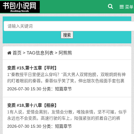
菜单
搜索
首页
> TAG信息列表 > 阿熊熊
变质 #15,第十五章【平时】
1“秦教授平日里便这么穿吗？”高大男人双臂抱膀，双眼炯炯有神
的盯着眼前的秦蓉。秦蓉似乎笑了笑，伸出银灰色缎面手套包裹
的纤美手掌把玩起了桌面上的钢笔，薄薄的白色面纱抖了抖，隐
2026-07-30 15:30
分类：
短篇章节
约朦胧的肉丝唇形蠕动了一番：“
[详细]
变质 #18,第十八章【相亲】
1有人说，爱情会离别，友情会分散，唯独亲情，坚不可摧，似乎
永远也不会变质。高速行驶的车上，陆强紧张的抓着自己的裤
腿，掌心的汗水浸透了些许布料，眼角的余光时不时的瞥向驾驶
2026-07-30 15:30
分类：
短篇章节
位上正在开车的年轻男人。“咳咳...
[详细]