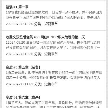
漩涡 #1,第一章
1尽管我的膝盖已经酸痛难忍，但我却一动不敢动。并不只是因为
我在桌子下面这个闭塞的小空间里保持了很久的跪姿，更是因为
我被那只开着眼孔和鼻孔的黑色乳胶头套包裹的脸上，正有一只
2026-07-30 15:30
分类：
短篇章节
包裹在半透明油亮黑丝里的小脚不断
[详细]
收费文预览版合集 #50,网红KIGER私人助理的第一天
12024.05.20 清晨我被一阵急促的闹钟声吵醒。也不能怪我给自
己设置这么吵的闹钟，因为实在是太早了，我睡眼惺忪的看了一
眼床头显示着5：30的电子表，如果不这么吵，我一定起不来。
2026-07-30 15:30
分类：
短篇章节
咬牙从床上爬起来，迅速洗了漱，换上
[详细]
变质 #5,第五章【装备】
1第二天清晨，即使陆晨的手臂在魂力加持一晚上的情况下能够保
持着一个姿势，他的双臂此时也有些发麻，看到怀里的白丝美人
还在熟睡，他轻轻的从诱人的白丝嘴唇里伸出手指，轻轻的将她
2026-07-03 11:02
分类：
短篇章节
放在床上。二人关系上的转变，让陆
[详细]
变质 #6,第六章【虐杀】
1镇子不大。但却充满了生活气息，黄昏时分，街边商贩陆陆续续
的摆摊准备迎接夜晚，行人三三两两的结伴而行，欢声笑语，大