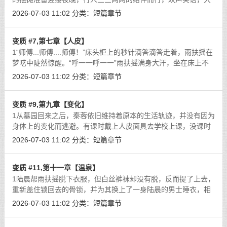
声吆喝，车流涌动，川流熙攘。然而一辆与整个镇子格格不入的
2026-07-03 11:02
分类：
短篇章节
加长豪车停在路边的时候，周围的路
[详细]
变质 #7,第七章【人皮】
1“师傅...师傅....师傅！”床头柜上的秒针滴答滴答走着，雨扶摇在
梦呓中陡然惊醒。“呼一一呼一一”雨扶摇满身大汗，坐在床上不
断剧烈喘息着，只是昏睡中的梦境却一点也记不得了。“扶
2026-07-03 11:02
分类：
短篇章节
摇？！”光芒一闪，陆晨凭空出
[详细]
变质 #9,第九章【变化】
1从墓园回来之后，秦蓉依旧维持着原本的生活轨迹，并没有因为
身体上的变化而逃避。有课时戴上人皮面具去学校上课，没课时
在家看书，只是最近秦蓉始终不得安宁。女帝对她说的那些话让
2026-07-03 11:02
分类：
短篇章节
她静不下心，几次三番给儿子打电话
[详细]
变质 #11,第十一章【温泉】
1陆晨帮雨扶摇脱下衣服，但白丝裤袜却没有脱，反而提了上去，
重新盖住锁回去的骨锁，并为其换上了一身陆晨的男士睡衣，相
对来说宽松很多的男士睡衣穿在雨扶摇的身上竟显得有些可爱。
2026-07-03 11:02
分类：
短篇章节
两人躺在床上，雨扶摇枕着陆晨的胳
[详细]