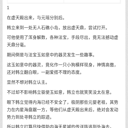
1
在虚天殿出来，与元瑶分别后。
韩立来到一处无人石礁小岛，放出虚天鼎，尝试打开。
可他使用了浑身解数，各种法宝，手段尽出，竟无法撼动虚
天鼎分毫。
期间倒是与法宝玉如意中的器灵发生一些趣事。
这玉如意中的器灵，竟化作一只小狗模样现身，神情高傲，
还对韩立翻白眼，一副爱搭不理的态度。
显然不想对韩立认主。
不过却不影响韩立驱使玉如意，韩立也就笑笑没太在意。
眼下韩立觉得内海已经不安全了，极阴那些元婴老祖，其势
力在内星海盘踞一方，等他们从虚天殿出来后，绝对会发动
势力到处寻韩立的踪迹。
所以韩立打算尽快借助内海天星城的传送阵逃到外海去。