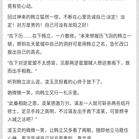
竟有些心动。
回过神来的韩立猛然一惊，不断在心里告诫自己:淡定！淡
定！对方是男的！自己可没有龙阳之好！
“在下历……在下韩立，一介散修。”本来想报历飞羽的韩立一
顿，想到在天星城中自己的洞府可是用韩立之名，急忙改口
报出自己的真名。
“在下对逆星盟不太感冒，见那两逆星盟贼人想迫害阁下，故
而出手相救。”
听到韩立这么说，凌玉灵担着的心终于放下了。
她微微一笑，向韩立又行一礼示意。
“此番相助之恩，凌某感激万分。道友一人就可斩杀两名结丹
修士，足见手段之高明，不过道友出手救下凌某，可是想寻
入城之法吧？”
凌玉灵的微微一笑，让韩立又多看了两眼，随即他立马稳住
心神，再次告诫自己对方是男的，直言道。