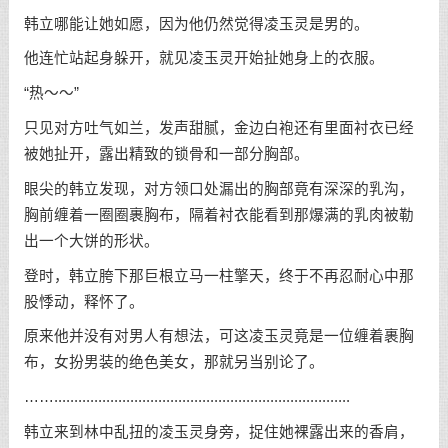
韩立哪能让她如愿，因为他仍然觉得凌玉灵是男的。
他连忙站起身躲开，就见凌玉灵开始扯她身上的衣服。
“热～～”
只见对方吐气如兰，发声甜腻，金边白袍还有里面衬衣已经
被她扯开，露出精致的锁骨和一部分胸部。
眼尖的韩立发现，对方领口处漏出的胸部竟有深深的乳沟，
胸前缠着一圈圈裹胸布，隔着衬衣能看到那爆满的乳肉被勒
出一个大饼的形状。
登时，韩立胯下那巨根立马一柱擎天，终于不再忍耐心中那
股悸动，释怀了。
原来他并没有对男人有想法，可这凌玉灵竟是一位缠着裹胸
布，女扮男装的绝色美女，那就另当别论了。
……..........................................................................
韩立来到林中乱扭的凌玉灵身旁，捉住她裸露出来的香肩，