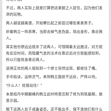
不过，两人实际上就是打算把这美貌之人捉住，囚为他们发
泄的玩物。
两人越说越离谱，开始攀比起之前尝过哪些柔美男子。
听着韩立一阵恶寒，当即去掉气息伪装，现出身形，靠近两
人。
其实他也想远远就杀了这两人，可惜隔着太远施法，对方就
有反应时间，而隐藏气息的法术在靠近后对方就能感知到，
所以只能现身靠近两人。
说得正欢的两人探知到一个修士突然出现，都收住了嘴。
手中掐诀，运转灵气，来到韩立面前不远处，严阵以待。
“什么人！给我站住！”
本是结丹中期巅峰的韩立此时特意压制了修为到筑基期，故
意示弱。
眼下这两人处于戒备姿态，还不能出手，保不准他们有什么