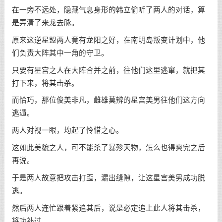
在一旁不远处，隐藏气息身形的韩立偷听了两人的对话，算
是弄清了来龙去脉。
原来这逆星盟两人竟有龙阳之好，在南明岛叛变计划中，他
们负责大阵其中一角的守卫。
只要有星宫之人在大阵合并之前，往他们这里逃窜，就把其
打下来，将其击杀。
而恰巧，那位俊美非凡，雌雄莫辨的星宫美男往他们这方向
逃遁。
两人对视一眼，均起了怜惜之心。
这如此美貌之人，可不能杀了暴殄天物，怎么也得爽完之后
再说。
于是两人故意把攻击打歪，漏出缝隙，让这星宫美男成功脱
逃。
然后两人连忙跟着紧追其后，说是必定追上此人将其击杀，
将功补过。