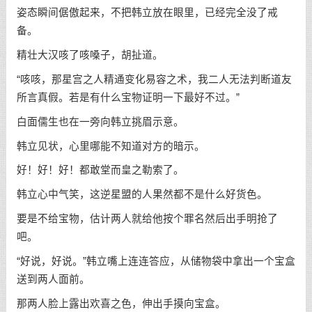
姿态瞬间倨傲起来，不把韩立放在眼里，已经完全没了戒
备。
精壮大汉咳了咳嗓子，胡扯道。
“咳咳，那星宫之人精通变化易容之术，我二人无法判断道友
所言真假。若是有什么宝物证明一下最好不过。”
白面儒生也在一旁向韩立挑眉示意。
韩立见状，心里哪能不知道对方的暗示。
好！好！好！都敢堂而皇之勒索了。
韩立心中气笑，这逆星盟的人果然都不是什么好货色。
要是不给宝物，估计两人就给他按个罪名然后出手明抢了
吧。
“好说，好说。”韩立嘴上连连答应，从储物袋中拿出一个宝盒
送到两人面前。
那两人脸上露出欢喜之色，伸出手摸向宝盒。