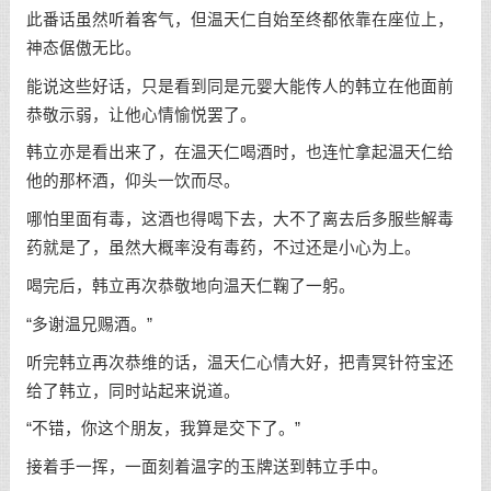
此番话虽然听着客气，但温天仁自始至终都依靠在座位上，
神态倨傲无比。
能说这些好话，只是看到同是元婴大能传人的韩立在他面前
恭敬示弱，让他心情愉悦罢了。
韩立亦是看出来了，在温天仁喝酒时，也连忙拿起温天仁给
他的那杯酒，仰头一饮而尽。
哪怕里面有毒，这酒也得喝下去，大不了离去后多服些解毒
药就是了，虽然大概率没有毒药，不过还是小心为上。
喝完后，韩立再次恭敬地向温天仁鞠了一躬。
“多谢温兄赐酒。”
听完韩立再次恭维的话，温天仁心情大好，把青冥针符宝还
给了韩立，同时站起来说道。
“不错，你这个朋友，我算是交下了。”
接着手一挥，一面刻着温字的玉牌送到韩立手中。