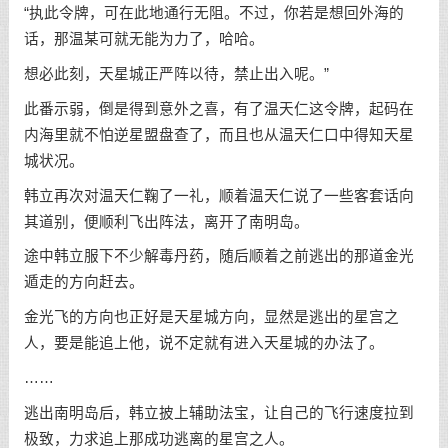
“执此令牌，可在此地通行无阻。不过，你若是想回外海的
话，那温某可就无能为力了，哈哈。
想必此刻，天星城正严阵以待，禁止出入呢。”
此番示弱，倒是得到意外之喜，有了温天仁这令牌，起码在
内海里就不怕逆星盟盘查了，而且也从温天仁口中得知天星
城状况。
韩立再次对温天仁鞠了一礼，顺着温天仁说了一些客套话向
其道别，便顺利飞出阵法，离开了南明岛。
途中韩立服下不少解毒丹药，随后顺着之前逃出的那道金光
遁走的方向赶去。
金光飞的方向也正好是天星城方向，显然是逃出的星宫之
人，要是能追上他，说不定就有进入天星城的办法了。
……
逃出南明岛后，韩立披上辅助法宝，让自己的飞行速度拉到
极致，力求追上那成功逃离的星宫之人。