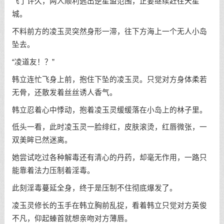
飞了许久，两人顺利逃出逆星盟范围，正要继续赶往天星
城。
不料前方的凌玉灵突然身形一滞，往下方海上一个无人小岛
坠去。
“凌道友！？”
韩立连忙飞身上前，抱住下坠的凌玉灵。只觉对方身体柔若
无骨，还散发着丝丝诱人香气。
韩立忍着心中悸动，抱着凌玉灵缓缓落在小岛上的林子里。
低头一看，此时凌玉灵一脸绯红，皮肤滚烫，红唇微张，一
双美眸已然迷离。
她尝试吃过各种解毒还有清心的丹药，却毫无作用，一路只
能靠着法力压制着淫毒。
此刻淫毒蔓延全身，终于是压制不住彻底爆发了。
凌玉灵修长的玉手在韩立胸前乱捉，看着韩立只觉对方英俊
不凡，仰起螓首就想亲吻对方薄唇。