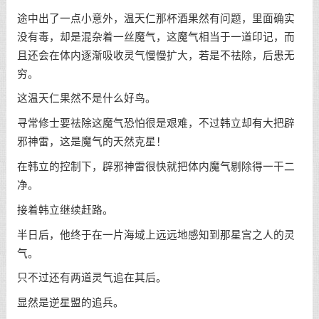
途中出了一点小意外，温天仁那杯酒果然有问题，里面确实
没有毒，却是混杂着一丝魔气，这魔气相当于一道印记，而
且还会在体内逐渐吸收灵气慢慢扩大，若是不祛除，后患无
穷。
这温天仁果然不是什么好鸟。
寻常修士要祛除这魔气恐怕很是艰难，不过韩立却有大把辟
邪神雷，这是魔气的天然克星！
在韩立的控制下，辟邪神雷很快就把体内魔气剔除得一干二
净。
接着韩立继续赶路。
半日后，他终于在一片海域上远远地感知到那星宫之人的灵
气。
只不过还有两道灵气追在其后。
显然是逆星盟的追兵。