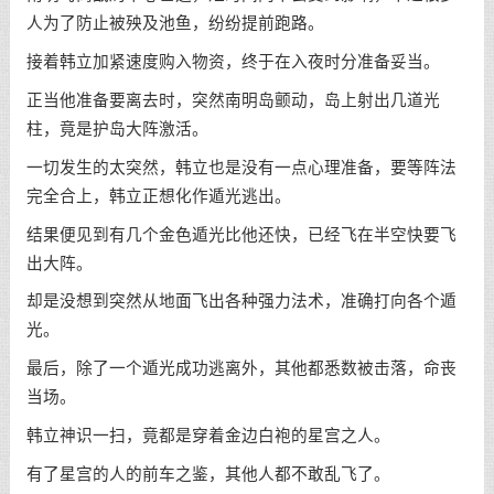
人为了防止被殃及池鱼，纷纷提前跑路。
接着韩立加紧速度购入物资，终于在入夜时分准备妥当。
正当他准备要离去时，突然南明岛颤动，岛上射出几道光
柱，竟是护岛大阵激活。
一切发生的太突然，韩立也是没有一点心理准备，要等阵法
完全合上，韩立正想化作遁光逃出。
结果便见到有几个金色遁光比他还快，已经飞在半空快要飞
出大阵。
却是没想到突然从地面飞出各种强力法术，准确打向各个遁
光。
最后，除了一个遁光成功逃离外，其他都悉数被击落，命丧
当场。
韩立神识一扫，竟都是穿着金边白袍的星宫之人。
有了星宫的人的前车之鉴，其他人都不敢乱飞了。