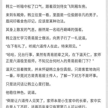
韩立一听暗中松了口气，跟着双剑侍女飞到厢车旁。
来到车厢旁，韩立往里一看，里面是一位俊朗非凡的男子，
眉间印着金色印记，应该是某种功法。
其身上散发的气息，赫然是一名结丹巅峰的强者。
韩立连忙学习青易居士做派，向男子行了一礼说道。
“在下有礼了，听闻六道传人在此，特来拜见。”
“哈哈，兄台行事，果然有青易前辈之风，在下温天仁，家师
正是六道极圣祖师，不知兄台何时入的青易前辈门下？”
温天仁挂着微笑，并未怀疑韩立身份真假，只是客套地询问
一番，毕竟对方是青易居士传人，了解一下对方不是坏事。
只是这问话让韩立心里打鼓。
他稳住神色，说道。
“倒是让六道传人见笑了，家师本是小生家中的长辈，家中实
在是人丁不旺，这两百年来只有寥寥几人可以修行。