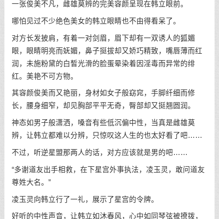
一张俊美不凡，雌雄莫辨的完美容颜呈现在韩立眼前。
哪怕见过不少绝色美女的韩立眼睛也不由得看呆了。
对方长发披肩，有着一对剑眉，眉下却有一双诱人的狐媚
眼，眼睛明亮而妩媚，鼻子挺拔却又娇巧精致，嘴唇薄而红
润，未施粉黛的白皙光滑的脸蛋晕染着因淫毒而异常的绯
红。美艳不可方物。
其容颜俊美而又艳丽，身材如女子般窈窕，手脚纤细而修
长，腰身细窄，却见胸部平平无奇，臀部却又挺翘圆润。
神态如男子般潇洒，嗓音有些低沉偏中性，当真是雌雄莫
辨，让韩立都难以分辨，只惊叹这人生的也太好看了吧……
不过，听逆星盟那两人的话，对方应该就是男的吧……
“多谢道友出手相救，在下星宫外事执法，凌玉灵，敢问道友
尊姓大名。”
凌玉灵向韩立行了一礼，展示了星宫的令牌。
好听的中性声音，让韩立如沐春风，心中如同琴弦被撩拨，