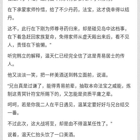
在下承蒙家师怜惜，给了不少丹药，法宝，这才侥幸得以结
丹。
这不，此行在下刚为师尊寻药归来，却是碰见岛中这档事，
在下着急赶回家族复命，免得家师从虚天殿出来后，看不见
人，责怪在下偷懒。”
听完韩立的解释，温天仁已经完全信了这是青易居士的传
人。
他又淡淡一笑，把一杯美酒送到韩立面前，说道。
“兄台真是过谦了，能得青易前辈，抽取本命法宝之威能，炼
制这青冥针符宝所赐下的，又怎能是资质平庸之辈。
呵呵，若是你我二人在平日遇见，温某定要好好与兄台结交
一番。
不过此次，这大战将至，却是由不得温某任性了。”
说着，温天仁抬头饮了一口美酒。