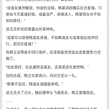
“凌道友果然敏锐，你说的没错，韩某洞府确实在天星城，只
是如今天星城封锁，戒备深严，很难进入，韩某现在也不知
如何是好。”
凌玉灵听完却是露出欢喜神色。
“凌某可以担保韩道友进城，不如韩道友与凌某就此结伴同
行，赶回天星城？”
有韩立这等高手同行保护，应该就能安然逃出逆星盟势力范
围了。
“如此甚好，在此遇到凌道友，还真是造化使然啊。”
目的达成，韩立也是高兴，向对方还以一礼。
“那事不宜迟，韩道友请随我来吧。”
凌玉灵点了点头，随后便带头飞遁而去，韩立紧随其后。
……