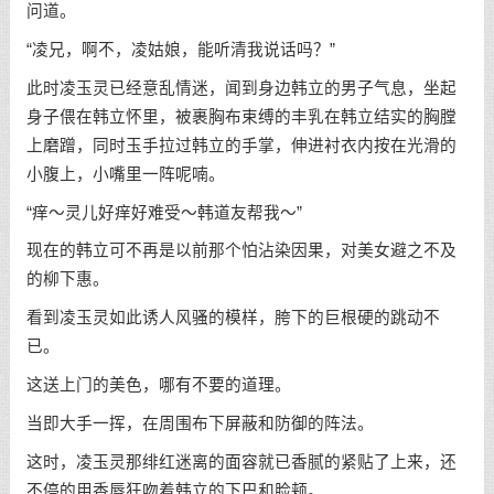
问道。
“凌兄，啊不，凌姑娘，能听清我说话吗？”
此时凌玉灵已经意乱情迷，闻到身边韩立的男子气息，坐起
身子偎在韩立怀里，被裹胸布束缚的丰乳在韩立结实的胸膛
上磨蹭，同时玉手拉过韩立的手掌，伸进衬衣内按在光滑的
小腹上，小嘴里一阵呢喃。
“痒～灵儿好痒好难受～韩道友帮我～”
现在的韩立可不再是以前那个怕沾染因果，对美女避之不及
的柳下惠。
看到凌玉灵如此诱人风骚的模样，胯下的巨根硬的跳动不
已。
这送上门的美色，哪有不要的道理。
当即大手一挥，在周围布下屏蔽和防御的阵法。
这时，凌玉灵那绯红迷离的面容就已香腻的紧贴了上来，还
不停的用香唇狂吻着韩立的下巴和脸颊。