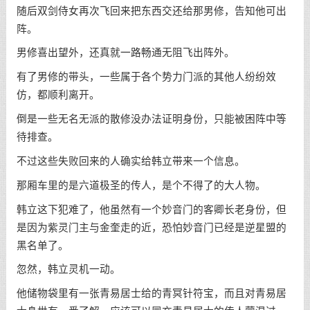
随后双剑侍女再次飞回来把东西交还给那男修，告知他可出
阵。
男修喜出望外，还真就一路畅通无阻飞出阵外。
有了男修的带头，一些属于各个势力门派的其他人纷纷效
仿，都顺利离开。
倒是一些无名无派的散修没办法证明身份，只能被困阵中等
待排查。
不过这些失败回来的人确实给韩立带来一个信息。
那厢车里的是六道极圣的传人，是个不得了的大人物。
韩立这下犯难了，他虽然有一个妙音门的客卿长老身份，但
是因为紫灵门主与金奎走的近，恐怕妙音门已经是逆星盟的
黑名单了。
忽然，韩立灵机一动。
他储物袋里有一张青易居士给的青冥针符宝，而且对青易居