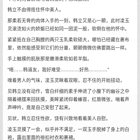
韩立不由得揽住怀中美人。
那柔若无骨的肉体入手的一刻，韩立又是心一颤，此时凌玉
灵滚烫如火的娇躯已经如同一团泥一般，软倒在他的怀中。
紧紧抵在自己胸膛的两只玉乳柔软硕大，哪怕已经藏在裹布
里，依然能感受到它们的分量，颤颤微微仿佛要跳出一样。
手上触摸的肌肤那是嫩滑柔软如若羊脂。
“唔……韩道友，我好难受…………好热…………”
嗅着男人的气味，凌玉灵眯着双眼，忍不住的开始扭动，
见韩立没有动作，雪白纤细的素手伸进了小腹下的幽谷之中
隔着裙摆来回抚摸，美眸紧闭仰着螓首，红唇微张，喘着声
声呻吟，竟是自己安慰了起来。
见状，韩立忍住性欲，饶有兴致地看着美人自慰。
凌玉灵摸了一会，似乎并不满足，一双玉手脱掉了身上的白
袍，露出里面的褂扣衬衣和裹裙。