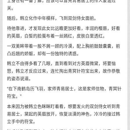
士身世有一番了解，应该可以冒充青易居士的传人蒙混过
关。
随后，韩立化作中年模样，飞到双剑侍女面前。
待他靠进，才发现此女比远瞻更加好看，丰润的樱唇，好看
的英眉，白皙的脸蛋布着一丝嫣红，皮肤白里透红。
一双美眸带着一股不屑一顾的冷漠，配上胸前鼓鼓囊囊，前
凸后翘的娇躯，却有一份独特的诱惑。
韩立不由得多看了几眼，直到看到对方英眉微黛，将要恼
怒，韩立才反应过来，连忙掏出青冥针符宝出来，故作恭敬
的姿态说道。
“在下南鹤岛历飞羽，家师青易居士，这是家师信物，青冥针
符宝。”
本来因为被韩立色眯眯盯着看，想要发火的双剑侍女听到青
易居士，黛起的英眉放开，恢复淡漠的神色，冷冷的接过韩
立手中的符宝。