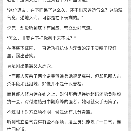
收拾了这两人后，韩立对着下方海面说道。
“这位道友，在下面呆了这么久，还不出来透透气么？这隐藏
气息，遁地入海，可都是在下玩剩的。”
说完，却没听到底下有回应，韩立没好气道。
“怎么，非要在下把你揪出来不成？”
在海底下藏匿，一直运功抵抗体内淫毒的凌玉灵咬了咬红
唇，露出苦笑。
真是刚出狼窝又入虎穴。
上面那人灭杀了两个逆星盟追兵她很是高兴，但却见那人击
杀手段如此狠辣，好像并不是什么善茬。
而且那人修为远在她之上，对付那两追兵她起码还能负隅顽
抗一会，对付这结丹中期巅峰的强者，她可就束手无策了。
不过眼下对方立场不明，倒是还有几分希望。
听到韩立语气变得有些不耐烦，凌玉灵只能叹了一口气，连
忙回应道。