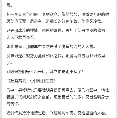
目。
其一身青黑色袍服，身材窈窕，胸前鼓鼓，略微婴儿肥的娇
颜美艳无双，眉心有一道细长的红色剑纹，美艳又冷煞。
只是那冰冷的神情，凶煞的眼神，再加上结丹中期的修为，
让人不敢再多看。
如此做派，那厢车中显然是某个魔道势力的大人物。
没想到逆星盟势力蔓延如此之快，正魔两道势力都到这里
了。
到时候极阴等人出来后，韩立怕是走不掉了！
得赶紧离去，否则迟则生变！
岛中一男修听说只要验明身份即可离去，便飞向空中，他壮
着胆子飞到双剑侍女面前，道出自己的门派，交出验明身份
的物件。
双剑侍女冷冷地接过后，飞遁到厢车旁，交给里面的人看。