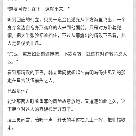
“道友且慢！在下，这就出来。”
听到回应的韩立，只见一道金色遁光从下方海里飞出，一个
身穿金边白袍身形窈窕的人来到他面前，只是对方带着兜
帽，把大半张脸都遮挡住，不过从那露出的精致下巴看，此
人定是俊美非凡。
“怎么，道友如此遮遮掩掩，不露真容，就这样对待救命恩人
么。”
看到那精致的下巴，韩立瞬间就想起在南明岛码头见到的那
走在星宫队伍前头之人。
竟然是他？
能让那两人盯着重罪的风险故意放跑，又追逐如此之久，这
下韩立对这人的容貌很是好奇了。
凌玉灵闻言，暗叹一声，纤长的手臂在头上一挥，把兜帽收
走。