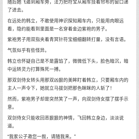
随后她飞遁到厢车旁，法力把符宝从厢车挂着帘布的窗口递
了进去。
在远处的韩立，不敢使用神识探知厢车内，只能用肉眼远
看，隐约能看到里面是一名穿着金边紫袍的男子。
紫袍男子用双指夹着青冥针符宝细细翻转打量，没有言语。
气氛似乎有些怪异。
韩立也怀疑自己是不是露馅了，微微低下头，脸色暗沉，暗
中运转灵力打算殊死一搏。
那双剑侍女转头用那双凶狠的美眸盯着韩立，只要厢车内的
主人一声令下，她就立马拔剑把那色眯眯的人斩了！
然而，紫袍男子却是突然笑了一声，向双剑侍女摆了摆手示
意。
双剑侍女只能收回恶狠狠的神情，飞回韩立身边，淡淡说
道。
“我家公子邀您一叙，请随我来。”