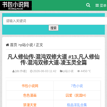
菜单
搜索
首页
>
p站小说
/ 正文
凡人修仙传-混沌双修大道 #13,凡人修仙
传-混沌双修大道-凌玉灵全篇
[db:作者]
2026-06-03 11:42
p站小说
4450 ℃
书包小说网
7色小说
色色漫画
囚爱（民国H）
禁漫天堂
极品淫乱合集