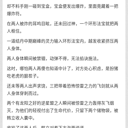
却不料手刚一碰到宝盒，宝盒便发出爆炸，里面竟藏着一把
爆炸符。
在两人被炸的耳鸣目眩，还未回过神，一个环形法宝就把两
人框住。
一道结丹中期巅峰的灵力输入环形法宝内，越发收紧挤压两
人身体。
两人身体瞬间被禁锢，动弹不得，无法掐诀施法。
这时，哪怕两人再傻也知道中计了，对方处心积虑，是扮猪
吃老虎的狠茬子。
还未等两人出声求饶，三把带着恐怖惊雷之力的飞剑就从两
人身体穿刺而过。
两个有龙阳之好的逆星盟之人瞬间被惊雷之力轰得灰飞烟
灭，为他们的轻视付出了生命代价，只留下两个储物袋，被
韩立收入囊中。