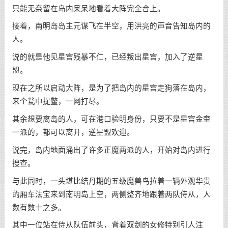
只能无奈留在岛内呆呆地看着大阵完全合上。
接着，南明岛岛主元谋飞在半空，用洪亮的声音告知岛内的
人。
说的就是他见星宫残暴不仁，已经叛出星宫，加入了逆星
盟。
现在之所以启动大阵，是为了把岛内的星宫走狗落在岛内，
来个瓮中捉鳖，一网打尽。
其余想要离岛的人，可在港口验明身份，只要不是星宫金奎
一派的，都可以离开，逆星盟欢迎。
说完，岛内地面涌出了许多正魔两派的人，开始对岛内进行
搜查。
与此同时，一头堪比结丹期的五级魔兽鸟拉着一辆外观华贵
的厢车法宝来到南明岛上空，两侧整齐地跟着两队侍从，人
数有数十之多。
其中一位站在侍从队伍前头，背着双剑的女修特别引人注