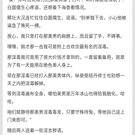
白面儒生心疼道，还想着下海查看情况。
精壮大汉连忙拉住白面儒生，说道。“别单独下去，小心他被
逼急了殊死一搏。
放心，我只是打在那美男的肩膀上，而且留了手，不碍事。
嘿嘿，刚才那一击我可是附上合欢宗最有名的淫毒。
那淫毒我可是用了很大价钱才拿到的，一直留着备用，就是
为了有一天能用在绝色美人身上。
现在那淫毒已经打入那美男体内，纵使是结丹修士也别想一
天之内把淫毒解掉。
等到淫毒遍布全身，哪怕美男是万年冰山也得给我融化，哈
哈。
咱们就静待那美男淫毒毒发，只要守株待兔，等他自己送上
门来即可。”
随后两人说着一些淫言秽语。