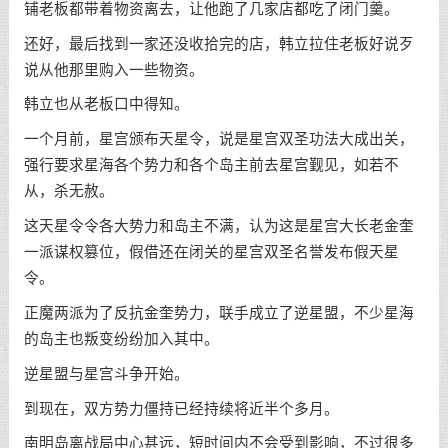
铺老板都带着物资离去，让他跑了几家店都吃了闭门羹。
还好，最后找到一家还没收拾完的店，韩立拉住老板好说歹
说从他那里购入一些物资。
韩立也从老板口中得知。
一个月前，星宫颁布天星令，说是星宫双圣功法大成出关，
强行要求星海各个势力和各个岛主前去星宫觐见，如若不
从，杀无赦。
这天星令令各大势力和岛主不满，认为这是星宫大长老金奎
一派谋权篡位，假借还在闭关的星宫双圣名誉发布假天星
令。
正魔两派为了反抗金奎势力，联手成立了逆星盟，不少星海
的岛主也叛变纷纷加入其中。
逆星盟与星宫斗争开始。
到现在，双方势力僵持已经持续将近半个多月。
南明岛离战局中心甚远，短时间内不会受到影响，不过很多