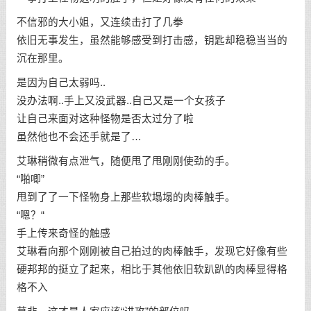
不信邪的大小姐，又连续击打了几拳
依旧无事发生，虽然能够感受到打击感，钥匙却稳稳当当的
沉在那里。
是因为自己太弱吗..
没办法啊..手上又没武器..自己又是一个女孩子
让自己来面对这种怪物是否太过分了啦
虽然他也不会还手就是了…
艾琳稍微有点泄气，随便甩了甩刚刚使劲的手。
“啪唧”
甩到了了一下怪物身上那些软塌塌的肉棒触手。
“嗯？“
手上传来奇怪的触感
艾琳看向那个刚刚被自己拍过的肉棒触手，发现它好像有些
硬邦邦的挺立了起来，相比于其他依旧软趴趴的肉棒显得格
格不入