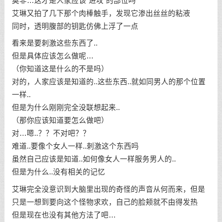
莫非…这才是人家应该“进攻”的部位吗
艾琳又拍了几下那个肉棒触手，发现它渗出丝丝的粘液
同时，透明腹部的钥匙仿佛上浮了一点
看来是要刺激这些东西了..
但是具体应该怎么做呢…
（你知道这是什么的不是吗）
对的，人家应该是知道的..这些东西..就如同男人的那个位置
一样..
但是为什么刚刚完全没联想起来..
（那你应该知道要怎么做吧）
对…嗯..？？不对吧？？
难道..要像个女人一样..刺激这个东西吗
虽然自己应该是知道..如何像女人一样服务男人的..
但是为什么..没有相关的记忆
艾琳完全没意识到大脑里出现的奇怪的声音从何而来，但是
只是一想到要向这个怪物求欢，自己的脸颊就不由得发热
但是现在也没有其他方法了吧…