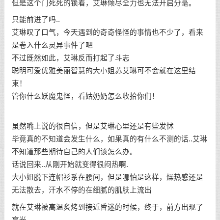
但是这个门死死的锁着，艾琳倾尽全力也无法开启分毫。
只能前进了吗..
艾琳叹了口气，今天遇到的奇奇怪怪的事情也不少了，看来
是卷入什么灵异事件了吧
不过既然如此，艾琳反而打起了斗志
聪明可爱优雅美丽智慧的大小姐苏艾琳可不会就在这里结
束！
管你什么妖魔鬼怪，看姑奶奶怎么收拾你们！
虽然嘴上说的很自信，但是艾琳心里还是有些发怵
毕竟真的不知道会发生什么，如果真的有什么不测的话..艾琳
不知道那些期待自己的人们该怎么办。
话说回来..从刚开始就变得很闷热啊.
大小姐脱下连帽衫系在腰间，但是哪怕是这样，燥热感还是
无法散去，汗水不停的在细腻的肌肤上流出
就在艾琳被高温炙烤到接近昏迷的时候，终于，前方出现了