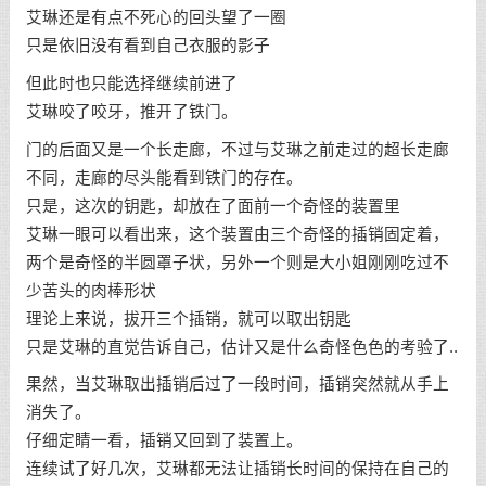
艾琳还是有点不死心的回头望了一圈
只是依旧没有看到自己衣服的影子
但此时也只能选择继续前进了
艾琳咬了咬牙，推开了铁门。
门的后面又是一个长走廊，不过与艾琳之前走过的超长走廊
不同，走廊的尽头能看到铁门的存在。
只是，这次的钥匙，却放在了面前一个奇怪的装置里
艾琳一眼可以看出来，这个装置由三个奇怪的插销固定着，
两个是奇怪的半圆罩子状，另外一个则是大小姐刚刚吃过不
少苦头的肉棒形状
理论上来说，拔开三个插销，就可以取出钥匙
只是艾琳的直觉告诉自己，估计又是什么奇怪色色的考验了..
果然，当艾琳取出插销后过了一段时间，插销突然就从手上
消失了。
仔细定睛一看，插销又回到了装置上。
连续试了好几次，艾琳都无法让插销长时间的保持在自己的