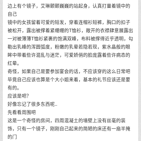
边上有个镜子，艾琳颤颤巍巍的站起身，认真打量着镜中的
自己
镜中的女孩留着可爱的短发，穿着连帽衫短裤，胸口的扣子
被松开，露出被撑着紧绷绷的T恤衫，敞开的衣襟肆意展露出
一对被薄薄T恤衫紧裹的饱满双峰，布料被撑得近乎透明，勾
勒出乳峰的浑圆弧度，粉嫩的乳晕若隐若现，紫水晶般的眼
眸中带着些许混乱与迷茫，可爱娇俏的脸庞露着些许病态的
红晕。
奇怪，如果自己是要参加宴会的话，不应该穿的这么日常吧
毕竟自己应该也算是个大小姐来着，基本的礼节应该还是要
有的。
应该是吧？
好像忘记了很多东西呢..
先看看周围吧
这是一个奇怪的房间，四周混凝土的墙壁上没有丝毫的装
饰，只有一个镜子，刚刚自己起来的简陋的床还有一扇半掩
的门