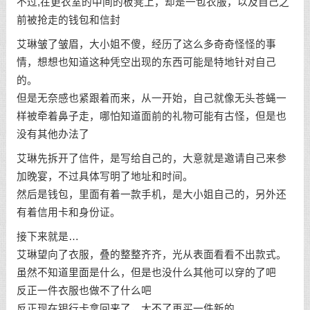
不过,在更衣室的中间的板凳上，却是一包衣服，以及自己之
前被抢走的钱包和信封
艾琳皱了皱眉，大小姐不傻，经历了这么多奇奇怪怪的事
情，想想也知道这种凭空出现的东西可能是特地针对自己
的。
但是无奈感也紧跟着而来，从一开始，自己就像无头苍蝇一
样被牵着鼻子走，哪怕知道面前的礼物可能有古怪，但是也
没有其他办法了
艾琳先拆开了信件，是写给自己的，大意就是邀请自己来参
加晚宴，不过具体写明了地址和时间。
然后是钱包，里面有着一款手机，是大小姐自己的，另外还
有着信用卡和身份证。
接下来就是…
艾琳望向了衣服，叠的整整齐齐，光从表面看看不出款式。
虽然不知道里面是什么，但是也没什么其他可以穿的了吧
反正一件衣服也做不了什么吧
反正现在银行卡拿回来了，大不了再买一件新的。