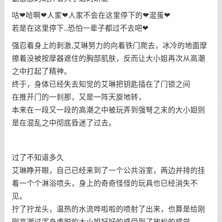
咕❤哈啊❤人家❤人家不会在这里停下的❤混蛋❤
若是在这里停下..恐怕一辈子都过不去吧❤
强忍着身上的刺激,艾琳努力的向着铁门爬去，冰冷的地面摩
擦着没被按摩器遮住的胸部肌肤，反而让大小姐再次从高潮
之中打起了精神。
终于，身体已经失去知觉的艾琳把钥匙插在了门锁之间
在推开门的一刹那，又是一阵天旋地转，
本来在一段又一段的高潮之中被玩弄到强弩之末的大小姐则
是在混乱之中彻底昏迷了过去。
过了不知道多久
艾琳睁开眼，自己已经来到了一个公共浴室，两边并排的挂
着一个个淋浴喷头，身上的奇奇怪怪的玩具也已经消失不
见。
拧了拧龙头，温热的水流哗啦啦的喷射了出来，也算是给刚
刚高潮过浑身虚脱的大小姐好好的感受到了放松的感觉