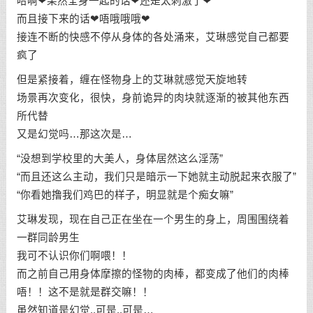
哈啊❤果然全身一起的话❤还是太刺激了❤
而且接下来的话❤唔哦哦哦❤
接连不断的快感不停从身体的各处涌来，艾琳感觉自己都要
疯了
但是紧接着，缠在怪物身上的艾琳就感觉天旋地转
场景再次变化，很快，身前诡异的肉块就逐渐的被其他东西
所代替
又是幻觉吗…那这次是…
“没想到学校里的大美人，身体居然这么淫荡”
“而且还这么主动，我们只是暗示一下她就主动脱起来衣服了”
“你看她撸我们鸡巴的样子，明显就是个痴女嘛”
艾琳发现，现在自己正在坐在一个男生的身上，周围围绕着
一群同龄男生
我可不认识你们啊喂！！
而之前自己用身体摩擦的怪物的肉棒，都变成了他们的肉棒
唔！！这不是就是群交嘛！！
虽然知道是幻觉..可是..可是…