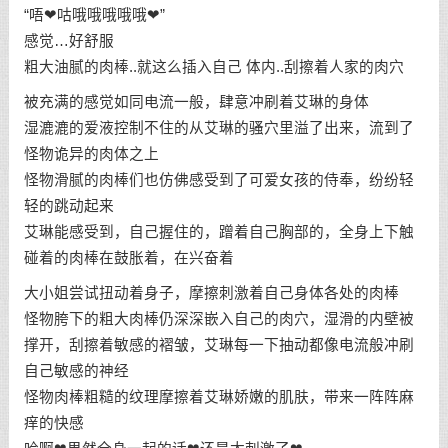
“唔❤咕哦哦哦哦哦❤”
感觉…好舒服
粗大油腻的肉棒..就这么插入自己 体内..刮擦着人家的肉穴
被充满的感觉如同电流一般，肆意冲刷着艾琳的身体
湿漉漉的爱液控制不住的从艾琳的骚穴里溢了出来，流到了
怪物诡异的肉体之上
怪物滑腻的肉棒们也仿佛感受到了可爱女孩的侍奉，纷纷轻
轻的跳动起来
艾琳能感受到，自己握住的，蹭着自己胸部的，全身上下触
碰着的肉棒在鼓胀着，在兴奋着
大小姐尝试扭动着身子，摩擦刺激着自己身体各处的肉棒
怪物胯下的粗大肉棒仍深深嵌入自己的肉穴，湿滑的内壁被
撑开，刮擦着敏感的褶皱，艾琳每一下抽动都像电流般冲刷
自己敏感的神经
怪物肉棒粗糙的纹理摩擦着艾琳娇嫩的肌肤，带来一阵阵麻
痒的快感