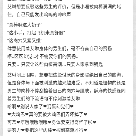
艾琳想要反驳这些男生的评价，但是小嘴被肉棒满满的堵
住，自己只能发出呜呜的呻吟声
“真棒啊这大奶子”
“这小手，打起飞机来真舒服“
“这肉穴又紧又嫩”
肆意使用着艾琳身体的男生们，毫不吝啬自己的赞扬
唔..区区幻觉..才不需要你们的赞扬..
只要…只要让这些肉棒高潮…只要人家拿到钥匙
艾琳闭上眼睛，想要把这些讨厌的身影隔绝出自己的脑海，
但是身体与下面被刺激的越来越难受，不知道是怪物的还是
男生的肉棒不停刮擦着自己的肉穴与肌肤，酥麻的快感连同
着男生们的下流语句不停刺激着艾琳
哈啊❤别说人家了❤混蛋幻觉们❤
❤大鸡巴❤真的要被大鸡巴们弄坏掉了❤
可恶❤唔哦哦哦哦哦❤身体要变得奇怪了啦❤
要努力❤要把这些肉棒❤榨到高潮才行❤