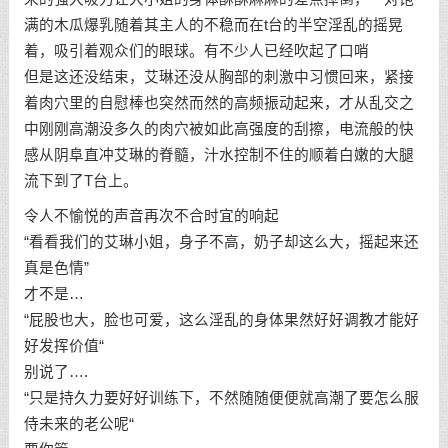
满的木瓜爆乳随着其主人的不稳而在t台的半空淫乱的摇晃
着，吸引着观众们的眼球。有不少人已经吹起了口哨
但是这还没结束，艾琳还没从胸部的刺激中习惯回来，紧接
着肉穴里的自慰棒也突然而然的高频振动起来，才从乱交之
中刚刚高潮没多久的肉穴被如此高强度的刮擦，电流般的快
感从阴阜直冲艾琳的脊髓，汁水控制不住的顺着白嫩的大腿
流下到了T台上。
令人不愉悦的声音再次不合时宜的响起
“看看我们的艾琳小姐，身子不高，奶子却这么大，摇起来还
真是色情”
才不是…
“屁股也大，脸也可爱，这么淫乱的身体果然好好调教才能好
好发挥价值“
别说了….
“只是持久力要好好训练下，不然随随便便就高潮了要怎么服
侍未来的老公呢“