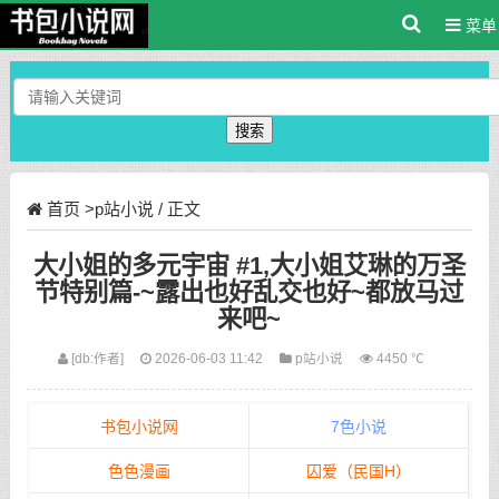
菜单
搜索
首页
>
p站小说
/ 正文
大小姐的多元宇宙 #1,大小姐艾琳的万圣
节特别篇-~露出也好乱交也好~都放马过
来吧~
[db:作者]
2026-06-03 11:42
p站小说
4450 ℃
书包小说网
7色小说
色色漫画
囚爱（民国H）