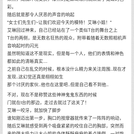
彩。
随后就是那令人厌恶的声音的响起
“女士们先生们~让我们欢迎今天的模特！艾琳小姐！“
艾琳回过神来，自己已经站在了一个类似T台的舞台之上
T台的两侧，是无数名狂热的观众，附带着随着无数照相机声
音响起时的闪光
虽然明知道这不是现实，但是每一个人，他们的表情和神色
都如此的清晰真实…
之前自己在乱交的时候，根本没什么精力来关注周围..现在才
发现..这幻觉还真是栩栩如生
那个讨厌的家伙..他也在这里吧..但是自己看不到他..
不对，现在不是称赞这些神神鬼鬼东西的时候
门就在t台的那边，走过去就过了这关了！
艾琳一咬牙，就加快了脚步
谁知刚迈出第一步，胸口的按摩器就传来了一阵阵的响动，
随后艾琳就感受到两个吸盘紧紧的咬住自己的胸部，突然而
来的强大吸力让大小姐的身体酥酥麻麻的差点摔倒，一对饱