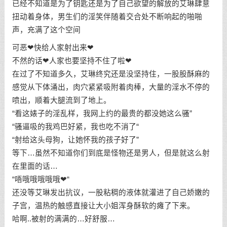
已经不知道是为了钥匙还是为了自己欲望的解放的艾琳肆意
扭动着身体，男生们的淫笑伴随着交合处不断响起的啪啪
声，充满了这个空间
可恶❤快给人家射出来❤
不然的话❤人家也要坚持不住了啦❤
在过了不知道多久，艾琳终究还是没坚持住，一股股酥麻的
感觉从下体涌出，肉穴紧紧吸附着肉棒，大量的淫水不停的
喷出，顺着大腿流到了地上。
“看这婊子的淫乱样，我网上约的最贵的都没她这么骚”
“骚逼吸的我鸡巴好紧，我也吃不消了“
“射给这头母狗，让她怀我的孩子好了”
等下…虽然不知道你们到底是怪物还是男人，但是就这么射
在里面的话…
“唔哦哦哦哦哦❤“
还没等艾琳发出抗议，一股粘稠的液体就灌进了自己娇嫩的
子宫，温热的触感直接让大小姐浑身酥软的瘫了下来。
哈啊..被射的满满的…好舒服…