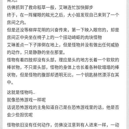
亮光。
仿佛抓到了救命稻草一般，艾琳连忙加快脚步
终于，在一阵耀眼的眩光之后，大小姐发现自己来到了一个
房间之内。
但是还没等柳岸花明的兴奋传来，第一下映入眼帘的，却是
房间正中央坐在椅子上的一个扭动崎岖的肉块怪物
艾琳差点一下子摔倒在地上，但是怪物并没有做出任何威胁
的动作，只是静静的坐在那里。
怪物有着四肢却没有头部，理应是头的地方长着一个软软的
棒状物，不只是头部，怪物的身体上也长着各种软塌塌的棒
状物，但是怪物的腹部却透明无比，一个钥匙赫然漂浮在其
中。
这就是怪物吗..
就像恐怖游戏一样呢
话说恐怖游戏的主角知道自己是在恐怖游戏里的话，他是否
会少些担忧呢
怪物依旧没有任何动作，仿佛没注意到有人进来一样，一动