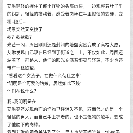
艾琳轻轻的握住了那个怪物的头部肉棒，一边观察着肚子里
的钥匙，轻轻的撸动着，感受着肉棒在手里慢慢的变硬，变
粗..随后...
场景突然又变换了
欸？欸欸欸？
光芒一闪，周围刚刚还是封闭的墙壁突然变成了高楼大厦，
艾琳发现自己现在已经到了街道之上上，不仅如此，周围还
站着了一群路人，他们的眼光充满着鄙夷与轻蔑，不少也还
带有一丝欲望。
“看看这个女孩子，在做什么苟且之事“
“明明是个可爱的姑娘，居然如此下贱“
他们在说什么？
我..我明明是在
艾琳突然发现前面的怪物已经消失不见，取而代之的是一个
轻佻的男人，而自己手上握着的，也不是怪物的触手，变成
了他胯下的肉棒。
看到艾琳的视角关注到了他，男人也裂开嘴笑着，“小婊子，