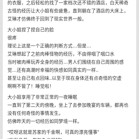
的衣服，之后轻松的找了一家档次还不错的酒店，白天稀奇
古怪的经历让大小姐有些疲惫，直到躺在了酒店的大床上，
艾琳才仿佛终于回到了现实世界一般。
大小姐捏了捏自己的脸
很疼
理论上这是一个正确的判断方式…但是…
艾琳想起了之前肉棒怪物的经历，不由得咽了咽口水
当时被肉棒玩弄全身的经历…男人们围绕在自己周围的感
觉…还有高潮时幸福的快感如同真实的一样..
甚至让自己有点回味..以至于现在身体还有点奇怪的空虚
啊啊不管了！睡觉啦！
大小姐享用了非常正常的一夜睡眠
一直到了第二天的傍晚，坐上了去参加晚宴的车辆，都再也
没有任何奇怪的事情发生。
仿佛昨天的一切经历如同梦境一样。
“哎呀这就是苏家的千金啊，可真的漂亮懂事”