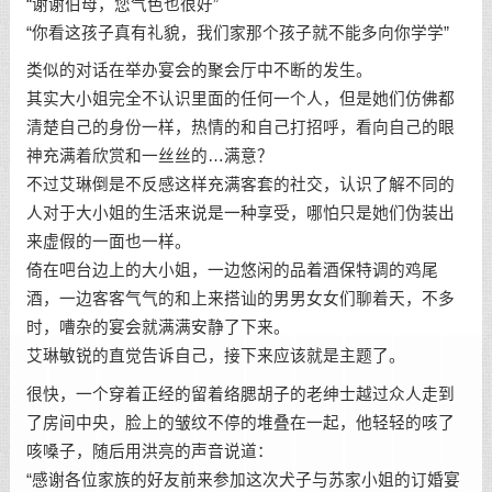
“谢谢伯母，您气色也很好”
“你看这孩子真有礼貌，我们家那个孩子就不能多向你学学”
类似的对话在举办宴会的聚会厅中不断的发生。
其实大小姐完全不认识里面的任何一个人，但是她们仿佛都
清楚自己的身份一样，热情的和自己打招呼，看向自己的眼
神充满着欣赏和一丝丝的…满意？
不过艾琳倒是不反感这样充满客套的社交，认识了解不同的
人对于大小姐的生活来说是一种享受，哪怕只是她们伪装出
来虚假的一面也一样。
倚在吧台边上的大小姐，一边悠闲的品着酒保特调的鸡尾
酒，一边客客气气的和上来搭讪的男男女女们聊着天，不多
时，嘈杂的宴会就满满安静了下来。
艾琳敏锐的直觉告诉自己，接下来应该就是主题了。
很快，一个穿着正经的留着络腮胡子的老绅士越过众人走到
了房间中央，脸上的皱纹不停的堆叠在一起，他轻轻的咳了
咳嗓子，随后用洪亮的声音说道：
“感谢各位家族的好友前来参加这次犬子与苏家小姐的订婚宴