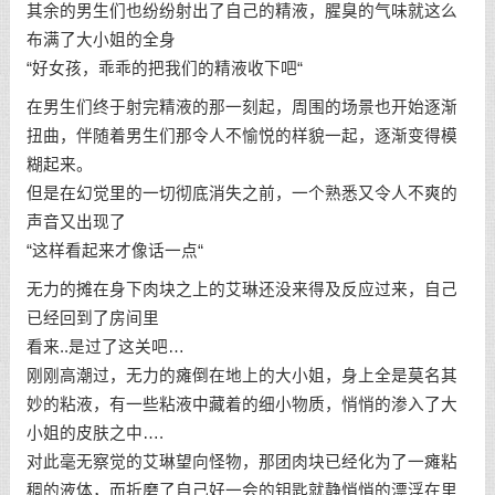
其余的男生们也纷纷射出了自己的精液，腥臭的气味就这么
布满了大小姐的全身
“好女孩，乖乖的把我们的精液收下吧“
在男生们终于射完精液的那一刻起，周围的场景也开始逐渐
扭曲，伴随着男生们那令人不愉悦的样貌一起，逐渐变得模
糊起来。
但是在幻觉里的一切彻底消失之前，一个熟悉又令人不爽的
声音又出现了
“这样看起来才像话一点“
无力的摊在身下肉块之上的艾琳还没来得及反应过来，自己
已经回到了房间里
看来..是过了这关吧…
刚刚高潮过，无力的瘫倒在地上的大小姐，身上全是莫名其
妙的粘液，有一些粘液中藏着的细小物质，悄悄的渗入了大
小姐的皮肤之中….
对此毫无察觉的艾琳望向怪物，那团肉块已经化为了一瘫粘
稠的液体，而折磨了自己好一会的钥匙就静悄悄的漂浮在里