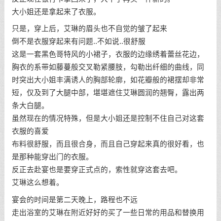
大小姐还是拿起来了衣服。
只是，穿上后，艾琳的眉头也不自觉的皱了起来
倒不是衣服穿起来有问题..不如说..很舒服
这是一套黑色哥特风的小裙子，衣服的边缘绣着蕾丝花边，
胸衣的系带如藤蔓般交叉勒紧腰肢，勾勒出纤细的曲线，同
时突出大小姐丰满诱人的胸部轮廓，如花瓣般的裙摆却非常
短，仅及到了大腿中部，堪堪遮住艾琳圆润的翘臀，露出两
条大白腿。
虽然现在的情况特殊，但是大小姐还是控制不住自己对这套
衣服的喜爱
布料很舒服，而且很合身，而且自己穿起来真的很好看，也
是那种能穿出门的衣服。
反正去赴宴也是要穿正式点的，索性就穿这套去吧。
艾琳这么想着。
宴会的时间是第二天晚上，路程也不远
走出浴室的艾琳在附近好好的买了一些日常的用品和替换用