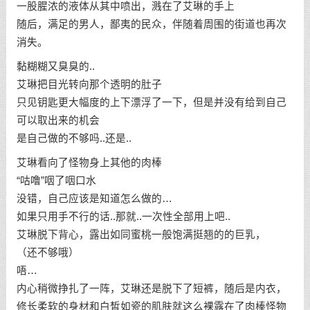
一股腥浓的液体从其中喷出，溅在了艾琳的手上
随后，满足的男人，鄙夷的民众，伴随着周围的街道也再次
消失。
黏糊糊又臭臭的..
艾琳把目光转向那个透明的肚子
只见钥匙更大幅度的上下漂浮了一下，但是并没有给到自己
可以取出来的机会
是自己做的不够吗..还是..
艾琳看向了怪物身上其他的肉棒
“咕噜”咽了咽口水
没错，自己应该是知道怎么做的…
如果只用手不行的话..那就..一次性全部用上吧..
艾琳脱下背心，露出如同蜜桃一般饱满挺翘的的巨乳，
（还不够哦）
唔…
内心稍微挣扎了一阵，艾琳还是脱下了短裤，随后是内衣，
修长柔软的身材和白皙如瓷的肌肤就这么裸露在了肉棒怪物