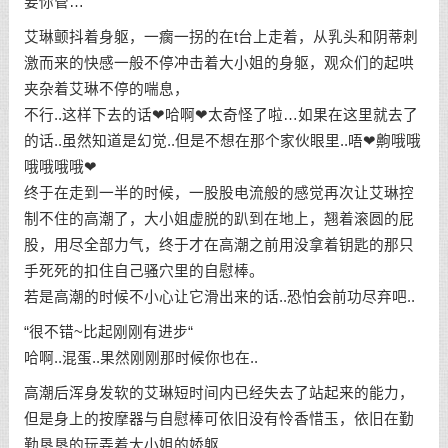
要你管…
艾琳颤抖着身躯，一瘸一拐的在t台上走着，从乳头和阴蒂刺
激而来的快感一般不停冲击着大小姐的身躯，观众们的起哄
夹杂着艾琳不停的喘息，
不行..这样下去的话❤哈啊❤太奇怪了啦…如果在这里就去了
的话..虽然知道是幻觉..但是不想在那个家伙眼里..唔❤齁哦哦
哦哦哦哦❤
终于在走到一半的时候，一股股电流般的感觉再次让艾琳控
制不住的高潮了，大小姐虚脱的趴到在地上，翘着滚圆的屁
股，用尽全部力气，终于才在高潮之前用没拿着钥匙的那只
手死死的扣住自己骚穴里的自慰棒。
若是高潮的时候不小心让它滑出来的话..恐怕会前功尽弃吧..
“很不错~比起刚刚有进步“
哈啊..混蛋..果然刚刚那时候你也在..
高潮后浑身发软的艾琳短时间内已经失去了站起来的能力，
但是身上的按摩器与自慰棒可依旧没有怜香惜玉，依旧在勤
勤恳恳的玩弄着大小姐的娇躯