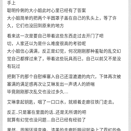
手上
聪明伶俐的大小姐此时心里已经有了答案
大小姐简单的把两个半圆罩子盖在自己的乳头上，等了许
久，它们也没回到原来的地方
看来这一次是要自己带着这些东西走过去开门了吧
切，人家还以为是什么难度很高的考验呢
大小姐信心满满，反正是幻觉，何况刚刚那种羞耻的乱交幻
觉自己都撑过来了，带着这些玩具而已，自己以前又不是没
有玩过
把剩下的那个自慰棒塞入自己还湿漉漉的肉穴，下体再次被
塞满的满足感再次让艾琳发出一声诱人的娇喘
毕竟刚刚那次乱交也没过多久…
艾琳拿起钥匙，咽了一口口水，就顺着走廊往铁门走去。
反正..只是塞在里面的话..还是无所谓的吧
就算有幻觉也没问题…自己已经有经验了
果然，周围环境变换，漆黑的走廊眨眼间就染上了霓虹的色