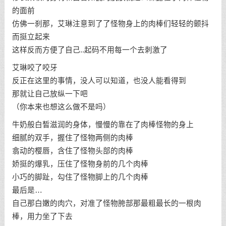
的面前
仿佛一刹那，艾琳注意到了了怪物身上的肉棒们轻轻的颤抖
而挺立起来
这样反而方便了自己..起码不用每一个去刺激了
艾琳咬了咬牙
反正在这里的事情，没人可以知道，也没人能看得到
那就让自己放纵一下吧
（你本来也想这么做不是吗）
牛奶般白皙滋润的身体，慢慢的靠在了肉棒怪物的身上
细腻的双手，握住了怪物两侧的肉棒
翕动的樱唇，含住了怪物头部的肉棒
娇挺的爆乳，压住了怪物身前的几个肉棒
小巧的脚趾，勾住了怪物脚上的几个肉棒
最后是…
自己那白嫩的肉穴，对准了怪物胯部那最粗最长的一根肉
棒，用力坐了下去