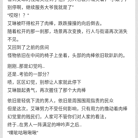
别停啊，继续服务大爷我就是了”
“哎呀！？“
艾琳被吓得松开了肉棒，跌跌撞撞的向后倒去。
随着松开的那一刹那，场景再次变换，行人与街道再次消失
不见。
又回到了之前的房间
怪物依旧在中间的椅子上坐着，头部的肉棒依旧软趴趴的。
刚刚..那是幻觉吗..
还是..考验的一部分？
啧，区区幻觉，别想让人家就此停下
艾琳鼓起勇气，再次握住了那个大肉棒
依旧是轻佻下流的男人，依旧是周围围观指责的民众
但是这次，艾琳努力不受任何影响，只有用力的撸动着肉棒
幻觉里的贱民们，人家可不管你们对人家的看法，
终于..在男人一阵满足的呻吟声之后..
“噗呲咕啾啾啾“