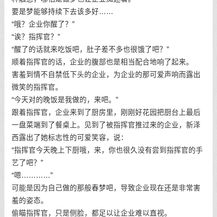
要是梦能够持续下去该多好……
“哦？企业你醒了？”
“诶？指挥官？”
“醒了的话就来吃饭吧，肚子差不多也很饿了吧？”
顺着指挥官的话，企业的腹部也是相当配合地响了起来。
害羞到情不自禁低下头的企业，为企业的那可爱声响而露出
微笑的指挥官。
“今天对的晚饭是我做的，来吧。”
跟着指挥官，企业来到了厨房里，刚刚好花园把厨台上最后
一盘菜端到了餐桌上。见到了被指挥官推过来的企业，新泽
西露出了她标志性的可爱笑容，说：
“指挥官今天晚上下厨哦，来，你也很久没有尝到指挥官的手
艺了吧？”
“嗯…………”
可能是因为自己做的那般春梦吧，导致企业现在还是非常害
羞的姿态。
偷瞄指挥官，只是侧脸，都足以让企业难以直视。