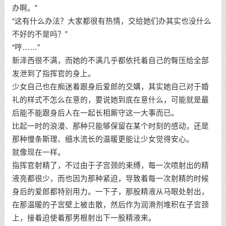
办啊。”
“这有什么办法？大家都很有热情，交给她们办其实也没什么
不好的不是吗？”
“哼……”
新泽西很不满，而她的不满几乎都依托着自己的臀压给全部
发泄到了指挥官的身上。
少女自己也在痴迷着跟身后爱郎的交媾，其实她自己对于婚
礼的样式不怎么在意的，要说她到底在意什么，可能就是最
后能不能跟身后人在一起长相厮守这一大事而已。
比起一时的浪漫、那种只能够保留在某个时刻的感动，还是
那种慢条斯理、细水流长的温暖更能让少女觉得安心。
就像现在一样。
指挥官射精了，不过由于子宫颈的束缚，每一次喷射出的精
液亮都很少，而也因为那种紧迫，导致着每一次射精的时候
身后的爱郎都特别用力。一下子，那股精液从马眼处射出，
在那温暖的子宫壁上被击散，然后作为润滑剂堆积在子宫颈
上，接着迫使着那男根射出下一股精液来。