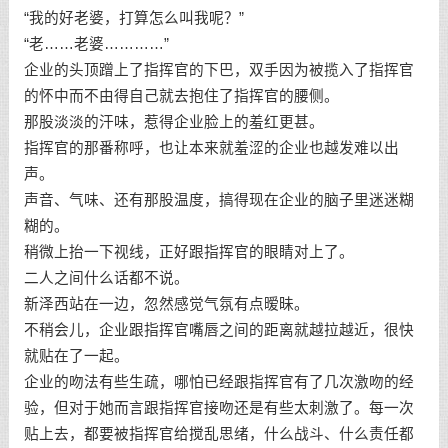
“我的好老婆，打算怎么叫我呢？”
“老……老婆…………”
企业的头顶蹭上了指挥官的下巴，双手因为被揽入了指挥官
的怀中而不由得自己就去抱住了指挥官的腰侧。
那股淡淡的汗味，惹得企业脸上的羞红更甚。
指挥官的那番称呼，也让本来就羞涩的企业也越发难以出
声。
声音、气味、还有那股温度，搞得现在企业的脑子里迷迷糊
糊的。
稍微上抬一下视线，正好跟指挥官的眼睛对上了。
二人之间什么话都不说。
新泽西站在一边，忽然感觉气氛有点暧昧。
不稍会儿，企业跟指挥官嘴唇之间的距离就越拉越近，很快
就贴在了一起。
企业的吻法有些生疏，哪怕已经跟指挥官有了几次激吻的经
验，但对于她而言跟指挥官接吻还是有些太刺激了。每一次
贴上去，都要被指挥官给搅乱思绪，什么战斗、什么责任都