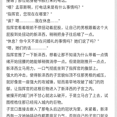
接通了那位贴身秘书舰打来的电话。
“喂？孟菲斯啊，打电话来是有什么事情吗？”
“指挥官，您现在在哪里？”
“诶？嗯…………我在休息……”
指挥官看着眼前不停扭动着屁股，让自己的男根跟着这个大
屁股到处扭动的新泽西，稍稍把身子往后缩了一点。
“休息？你今天不是在问婚礼的事情吗？她们说了吗？”
“嗯，她们的话…………”
指挥官推了一下新泽西，想着让那不知道为什么带着一点情
绪开始扭腰的她能够稍微消停一点。但是刚刚推开一点点，
新泽西立马用力，一口气彻底坐到了指挥官的腹部上。
强大的冲击，使得新泽西的子宫貌似顶不住那男根的威压，
就好像是一座强大的攻城锤，轻而易举地攻破了城门的防
御，让指挥官的这根巨物进入了新泽西的子宫之内。
被撞开的城门并不甘心就这么破开，于是立马合了上去，试
图桎梏住那已经闯入城内的巨物。
子宫口直接去嵌入了那龟头后边的冠状沟里，夹紧着，新泽
西每一次地抽插动作都要用足力气，否则自己的子宫口就没