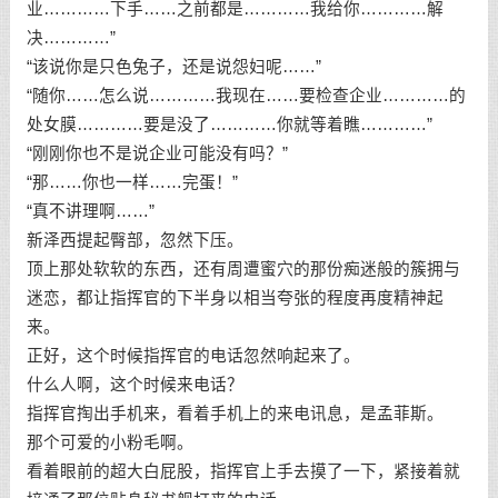
业…………下手……之前都是…………我给你…………解
决…………”
“该说你是只色兔子，还是说怨妇呢……”
“随你……怎么说…………我现在……要检查企业…………的
处女膜…………要是没了…………你就等着瞧…………”
“刚刚你也不是说企业可能没有吗？”
“那……你也一样……完蛋！”
“真不讲理啊……”
新泽西提起臀部，忽然下压。
顶上那处软软的东西，还有周遭蜜穴的那份痴迷般的簇拥与
迷恋，都让指挥官的下半身以相当夸张的程度再度精神起
来。
正好，这个时候指挥官的电话忽然响起来了。
什么人啊，这个时候来电话？
指挥官掏出手机来，看着手机上的来电讯息，是孟菲斯。
那个可爱的小粉毛啊。
看着眼前的超大白屁股，指挥官上手去摸了一下，紧接着就