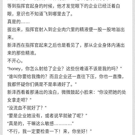
等到指挥官起身的时候，他才发觉眼下的企业已经泛着白
眼，意识也不知道飞到哪里去了。
真是的……
拔出来，指挥官射入到企业肉穴里的精液便一股一股地溢出
来。
新泽西在指挥官起来之后也是看见了，那从企业身体内涌出
来的那些精液。
不开心。
“honey，你怎么射给了企业？这些份难道不该是我的吗？”
“谁叫你要给我撸的？而且企业还一直往下压，你也一直撸，
我都怀疑你们俩是不是串通好了。”
新泽西看着那涌出的浊白，微微鼓起小脸来：“你没把她的处
女拿走吧？”
“没流血不就好了？”
“要是企业她没有，或者说早就破了呢？”
“真是的，干嘛这么敏感…………”
“不行，我一定要检查一下！来，你坐好！”