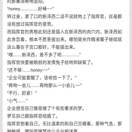
的那番清晰地运动。
“honey…………好棒~~”
转过身，漱了口的新泽西二话不说就吻上了指挥官，丝毫都
没有放过指挥官的意思。
而指挥官的男根此刻还是插入在新泽西的肉穴内，新泽西如
此贪恋着，根本不愿意拔出来。哪怕是充作精液塞子继续就
这么塞在子宫口都好，不能拔出来。
“喂……新泽西，差不多了吧…………”
指挥官快要被眼前的发情兔子给吻到缺氧了。
“还不够……honey~~”
“企业可能要醒了，该收拾一下了。”
“再吻一会儿……再吻那么一小会儿~~”
“不行，赶紧！”
“小气……”
企业感觉自己像是做了个有些奢求的梦。
梦见自己跟指挥官结婚了。
指挥官抱着自己，无比温柔的和自己交缠着，那种气息，那
种触感，哪怕是做梦也让企业痴迷着。