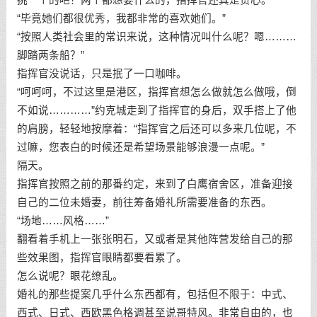
“毕竟她们都很优秀，我都非常的喜欢她们。”
“按照人类社会里的常识来说，这种情况叫什么呢？嗯………
脚踏两条船？”
指挥官没说话，只是抿了一口咖啡。
“呵呵呵，不过这里是港区，指挥官想怎么做就怎么做哦，倒
不如说…………”约克城走到了指挥官的身后，双手搭上了他
的肩膀，轻轻地按摩着：“指挥官之后还可以多来几位呢，不
过嘛，您表白的时候还是希望场景能够浪漫一点呢。”
隔天。
指挥官按照之前的那番约定，来到了白鹰宿舍区，准备迎接
自己的二位未婚妻，前往筹备婚礼所需要准备的东西。
“场地……风格……”
翻看着手机上一张张明石，又或者是其他阵营发给自己的那
些效果图，指挥官眼睛都要看累了。
怎么说呢？眼花缭乱。
婚礼的那些提案几乎什么东西都有，包括但不限于：中式、
西式、日式、西欧黑色格调甚至说哥特风。非常自由的，也