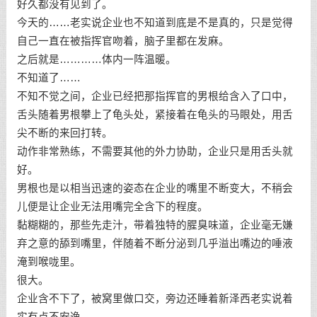
好久都没有见到了。
今天的……老实说企业也不知道到底是不是真的，只是觉得
自己一直在被指挥官吻着，脑子里都在发麻。
之后就是…………体内一阵温暖。
不知道了……
不知不觉之间，企业已经把那指挥官的男根给含入了口中，
舌头随着男根攀上了龟头处，紧接着在龟头的马眼处，用舌
尖不断的来回打转。
动作非常熟练，不需要其他的外力协助，企业只是用舌头就
好。
男根也是以相当迅速的姿态在企业的嘴里不断变大，不稍会
儿便是让企业无法用嘴完全含下的程度。
黏糊糊的，那些先走汁，带着独特的腥臭味道，企业毫无嫌
弃之意的舔到嘴里，伴随着不断分泌到几乎溢出嘴边的唾液
淹到喉咙里。
很大。
企业含不下了，被窝里做口交，旁边还睡着新泽西老实说着
实有点不安逸。