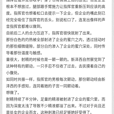
根本不想放过，腿部跟手臂施力让指挥官重新压到应该的高
度。指挥官也想着松口去提示一下企业，但企业的嘴此刻已
经完全吸住了指挥官的舌头，别说松口了，连发出像样的声
音指挥官都难以做到。
自前后二人的合力压迫下，指挥官很快就射了出来。
那份白色的灼热被全部射进了企业的蜜穴之内，透过扭动时
的那些细微缝隙，部分白灼渗入了企业的蜜穴深处，同时传
导着那份温度与触感。
量很大，射精的时候也是一颤一颤的。新泽西自然察觉到了
这种特有的颤动，一只手忍不住收了过去，去抚摸着自己的
小腹处。
如同时共振一样，指挥官的男根每次颤动，那份颤动经由新
泽西的手感知，连同着她的子宫一同颤动着。
想做了。
射精持续了半分钟，足量的精液被射进了企业的蜜穴里，而
因为深度太浅了导致不少精液都溢了出来。不过对于尚且还
是处女的企业而言，这种刺激已经足够她好受得了。