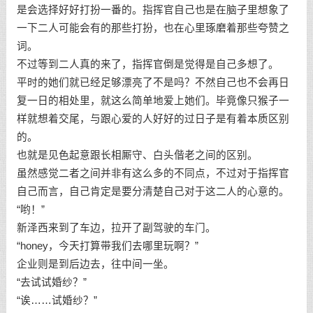
是会选择好好打扮一番的。指挥官自己也是在脑子里想象了
一下二人可能会有的那些打扮，也在心里琢磨着那些夸赞之
词。
不过等到二人真的来了，指挥官倒是觉得是自己多想了。
平时的她们就已经足够漂亮了不是吗？不然自己也不会再日
复一日的相处里，就这么简单地爱上她们。毕竟像只猴子一
样就想着交尾，与跟心爱的人好好的过日子是有着本质区别
的。
也就是见色起意跟长相厮守、白头偕老之间的区别。
虽然感觉二者之间并非有这么多的不同点，不过对于指挥官
自己而言，自己肯定是要分清楚自己对于这二人的心意的。
“哟！”
新泽西来到了车边，拉开了副驾驶的车门。
“honey，今天打算带我们去哪里玩啊？”
企业则是到后边去，往中间一坐。
“去试试婚纱？”
“诶……试婚纱？”