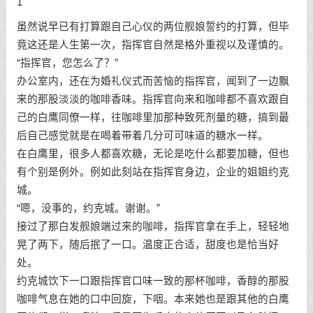
1
虽然说早已有打算跟自己心仪的两位舰娘誓约的打算，但毕
竟这还是人生第一次，指挥官自然是格外重视以及谨慎的。
“指挥官，您怎么了？”
办公室内，还在为婚礼仪式而苦恼的指挥官，闻到了一边飘
来的那股淡淡的咖啡香味。指挥官向来和咖啡都不喜欢跟自
己的白鹰同僚一样，往咖啡里加那种致死剂量的糖，搞到最
后自己感觉就是在喝着带着几分可可味道的糖水一样。
在白鹰里，很多人都喜欢糖，无论是吃什么都要加糖，但也
有个别是例外。例如此刻站在指挥官身边，企业的姐姐约克
城。
“嗯，没事的，约克城。谢谢。”
接过了那白发舰娘端过来的咖啡，指挥官拿在手上，轻轻地
晃了两下，随后抿了一口。温度正合适，甜度也是恰当好
处。
约克城饮下一口跟指挥官口味一致的那杯咖啡，香醇的那股
咖啡气息在她的口中回旋，下咽。本来她也是跟其他的白鹰