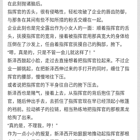
在此刻抛诸脑后。
指挥官的舌头，很有侵略性，轻松攻破了企业的唇齿防御，
与那条在其间有些不知所措的粉舌交缠在一起。
企业此刻也是完全露出作为小女人的一面：顺着指挥官的舌
头，抚摸指挥官的宽背，接着被指挥官用那具宽大的身体给
压倒在了沙发上，任由着指挥官抚摸自己的胸部，胯下。
“嗯，真是的，只是不管一会儿就这样了！”
新泽西鼓起小脸，走过去直接想着把指挥官拉起来。不过企
业一脚挑起，在把新泽西伸过来的手打开的同时，缠住了指
挥官的腰部，慢慢地往下压。
或者说把指挥官的下半身往自己的胯下压去。
新泽西也是赌气，接着上去，从指挥官的背后抱住了指挥
官，随后伸出手去，去抓住了指挥官现在早已经顶起小帐篷
的裆前。拉动裤子的拉链，相当熟练地把指挥官的那根黑龙
给掏了出来。
“真的是，不理我，哼！”
作为一点小小的报复，新泽西开始狠狠地撸动起指挥官那根