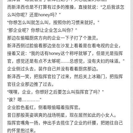
而新泽西也是不打算有过多的推搡，直接就说：“之后我该怎
么叫你呢？还是honey吗？”
“你想怎么叫就怎么叫，按照你的习惯来就好。”
“那企业呢？你想让企业怎么叫你？”
那边在偷瞄厨房方向的企业一下子打了个激灵。
新泽西侧过脸偷看那边坐在沙发上看着是在看电视的企业，
接着又说：“我的话有honey这个称呼就够了，但是光是指挥
官，感觉还是有点不太够呢……总感觉，没有夫妇的味道。”
企业侧过头去，装作自己并没有看着厨房那边。
新泽西一笑，把指挥官拉了过来，然后关上冰箱门，把指挥
官往企业那边推了过去。
“嘿嘿，企业，你想好之后要怎么叫指挥官了吗？”
“诶？嗯…………”
企业脸色羞红，侧着眼偷瞄着指挥官。
昔日那般英姿飒爽的战场明星，现在居然如此的小女人。
指挥官嘴角一扬，伸出手去揽住了企业的纤腰，把她往自己
的怀里抱过来。