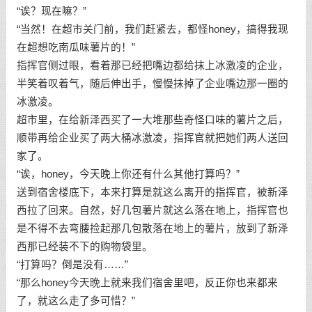
“诶？现在嘛？”
“当然！在超市关门前，我们赶紧去，都怪honey，搞得我现
在超想吃南瓜味薯片的！”
指挥官侧过眼，看着那已经把嘴边都给抹上冰激凌的企业，
半笑着叹着气，随后伸出手，慢慢抹掉了企业嘴边那一圈的
冰激凌。
超市里，在给新泽西买了一大堆那些奇怪口味的薯片之后，
顺带再给企业买了两大桶冰激凌，指挥官就把她们两人送回
家了。
“诶，honey，今天晚上你还有什么其他打算吗？”
送到宿舍楼底下，本来打算是就这么离开的指挥官，被新泽
西拉了回来。自然，好几包薯片就这么落在地上，指挥官也
是不得不去弯腰捡起那几包散落在地上的薯片，放到了新泽
西那已经装不下的购物袋里。
“打算吗？倒是没有……”
“那么honey今天晚上就来我们宿舍里吧，反正你也来都来
了，就这么走了多可惜？”