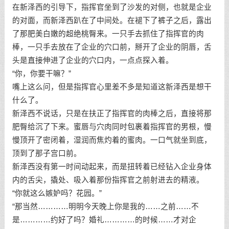
在新泽西的引导下，指挥官坐到了沙发的对侧，也就是企业
的对面，而新泽西趴在了中间处。在褪下了裤子之后，露出
了那肥美白嫩的超绝桃臀来。一只手去抓住了指挥官的肉
棒，一只手去放在了企业的穴口前，掰开了企业的阴唇，舌
头是直接伸进了企业的穴口内，一点点探入着。
“你，你要干嘛？”
嘴上这么问，但是指挥官心里差不多是知道这新泽西是想干
什么了。
新泽西不说话，只是在扶正了指挥官的肉棒之后，直接将那
肥臀给沉了下来。蜜唇与穴肉同时包裹着指挥官的男根，慢
慢顶开了密闭着，湿润而焦灼着的蜜肉。一口气就坐到底，
顶到了那子宫口前。
新泽西没有第一时间动起来，而是扭转着已经钻入企业身体
内的舌尖，撬处、吸入着那份指挥官之前射进去的精液。
“你就这么嫉妒吗？花园。”
“那当然…………明明今天晚上你是我的……之前……不
是…………约好了吗？婚礼…………的时候……才对企