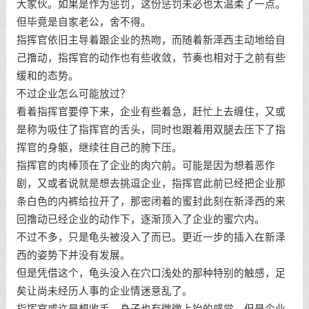
大家伙。如果是作为惩罚，这份惩罚未必也太温柔了一点。
但毕竟是自家老公，舍不得。
指挥官依旧主导着跟企业的热吻，而随着新泽西主动地给自
己撸动，指挥官的动作也有些收敛，节奏也相对于之前有些
缓和的态势。
不过企业怎么可能放过？
看着指挥官要停下来，企业有些着急，赶忙上去缠住，又或
是称为吸住了指挥官的舌头，同时也跟着用双腿去压下了指
挥官的身躯，继续往自己的胯下压。
指挥官的肉棒顶在了企业的肉穴前。可能是因为想着恶作
剧，又或者说就是想去挑逗企业，指挥官此前已经把企业那
条白色的内裤给拉开了，那密闭着的蜜封此刻在新泽西的来
回撸动已经企业的动作下，逐渐顶入了企业的蜜穴内。
不过不多，只是龟头被没入了而已。更近一步的插入在新泽
西的姿势下并没有发展。
但是凭借这个，龟头没入在穴口浅处的那种特别的触感，足
矣让尚未经历人事的企业情迷意乱了。
指挥官或许是想收手，身子也有微微上抬的感觉。但是企业