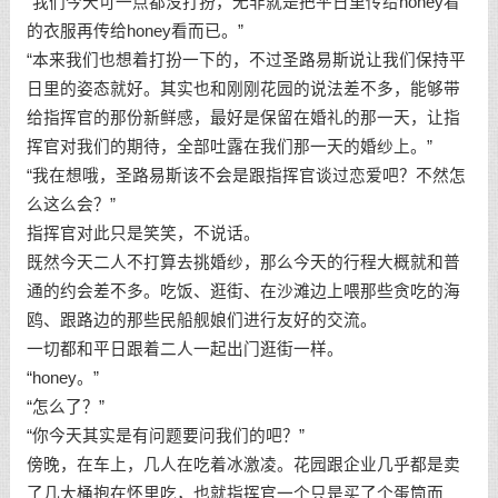
“我们今天可一点都没打扮，无非就是把平日里传给honey看
的衣服再传给honey看而已。”
“本来我们也想着打扮一下的，不过圣路易斯说让我们保持平
日里的姿态就好。其实也和刚刚花园的说法差不多，能够带
给指挥官的那份新鲜感，最好是保留在婚礼的那一天，让指
挥官对我们的期待，全部吐露在我们那一天的婚纱上。”
“我在想哦，圣路易斯该不会是跟指挥官谈过恋爱吧？不然怎
么这么会？”
指挥官对此只是笑笑，不说话。
既然今天二人不打算去挑婚纱，那么今天的行程大概就和普
通的约会差不多。吃饭、逛街、在沙滩边上喂那些贪吃的海
鸥、跟路边的那些民船舰娘们进行友好的交流。
一切都和平日跟着二人一起出门逛街一样。
“honey。”
“怎么了？”
“你今天其实是有问题要问我们的吧？”
傍晚，在车上，几人在吃着冰激凌。花园跟企业几乎都是卖
了几大桶抱在怀里吃，也就指挥官一个只是买了个蛋筒而