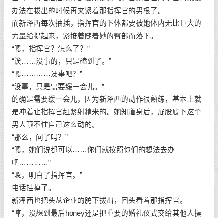
办法在拔出的时候再夹紧着那指挥官的男根了。
而新泽西每次抽插，指挥官的下体都要被她体内无比巨大的
力量给提起来，紧接着随着她的臀部而落下。
“嗯，指挥官？怎么了？”
“诶……没事的，只是磕到了。”
“嗯…………没事吧？”
“没事，只是需要缓一会儿。”
的确是需要缓一会儿，因为新泽西的动作很熟练，基本上就
是冲着让指挥官赶紧射精来的。她知道身后，屁股底下这个
男人顶不住自己这么动的。
“那么，问了吗？”
“嗯，她们说都可以……你们就按照你们的想法去办
吧…………”
“嗯，明白了指挥官。”
电话挂掉了。
新泽西也把头从企业的胯下拔出，回头看着那指挥官。
“哼，没想到最后honey还是把重要的婚礼仪式交给其他人操