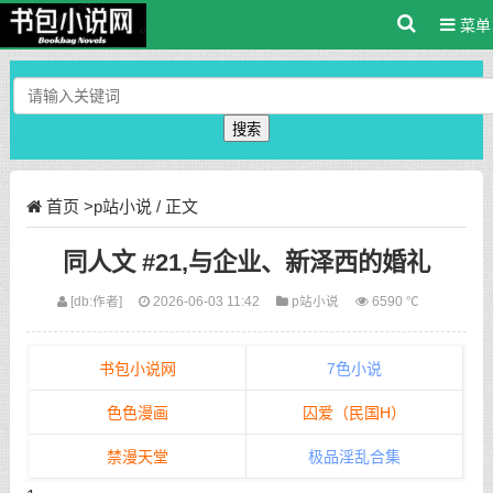
菜单
搜索
首页
>
p站小说
/ 正文
同人文 #21,与企业、新泽西的婚礼
[db:作者]
2026-06-03 11:42
p站小说
6590 ℃
书包小说网
7色小说
色色漫画
囚爱（民国H）
禁漫天堂
极品淫乱合集