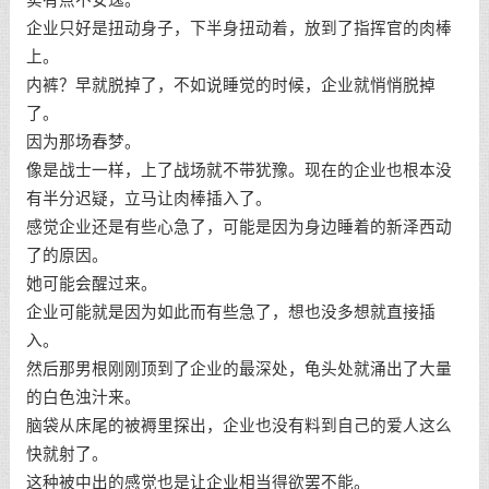
企业只好是扭动身子，下半身扭动着，放到了指挥官的肉棒
上。
内裤？早就脱掉了，不如说睡觉的时候，企业就悄悄脱掉
了。
因为那场春梦。
像是战士一样，上了战场就不带犹豫。现在的企业也根本没
有半分迟疑，立马让肉棒插入了。
感觉企业还是有些心急了，可能是因为身边睡着的新泽西动
了的原因。
她可能会醒过来。
企业可能就是因为如此而有些急了，想也没多想就直接插
入。
然后那男根刚刚顶到了企业的最深处，龟头处就涌出了大量
的白色浊汁来。
脑袋从床尾的被褥里探出，企业也没有料到自己的爱人这么
快就射了。
这种被中出的感觉也是让企业相当得欲罢不能。