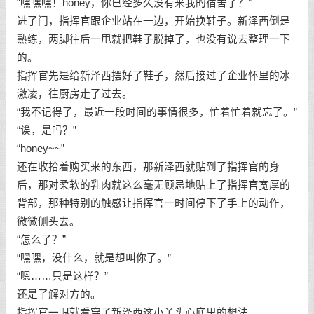
“嘿嘿嘿！honey，你已经多久没有来我的宿舍了？”
进了门，指挥官跟企业站在一边，开始换鞋子。新泽西倒是
熟练，两脚往后一甩就把鞋子脱掉了，也没有说去整理一下
的。
指挥官先是给新泽西摆好了鞋子，然后接过了企业怀里的冰
激凌，往厨房走了过去。
“我不记得了，最近一段时间的事情很多，忙着忙着就忘了。”
“诶，是吗？”
“honey~~”
还在收拾着购买来的东西，那新泽西就贴到了指挥官的身
后，那对柔软的乳肉就这么毫无顾忌地贴上了指挥官宽厚的
背部，那种特别的触感让指挥官一时间停下了手上的动作，
微微侧头去。
“怎么了？”
“嘿嘿，没什么，就是想叫你了。”
“嗯……只是这样？”
还是了解对方的。
指挥官一眼就看穿了新泽西这小丫头心底里的想法。