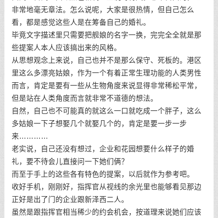
非常地毫无章法。怎么说呢，大家是很热情，但自己怎么
看，都是感觉这些人是在筹备自己的婚礼。
毕竟文字描述里只需要把舰娘的名字一换，完完全全就是那
些提案人本人应该搞出来的风格。
从思想观念上来说，自己也并不是那么保守、死板的。港区
里这么多漂亮姑娘，作为一个有着正常生理功能的人类男性
而言，肯定是要有一些从生物角度来说显得非常稀松平常，
但是站在人类角度而言就非常不道德的想法。
自然，自己也不可能真的就这么一口就吃成一个胖子，这么
多姑娘一下子想娶几个就娶几个的，肯定是要一步一步
来…………
老实说，自己还没有想过，企业和花园想要什么样子的婚
礼，要不待会儿直接问一下她们俩？
而至于手上的这些各有特色的提案，以后就作为参考吧。
收好手机，刚刚好，指挥官从视线的余光里也能够看见那边
正好是出了门的企业跟新泽西二人。
虽然是跟指挥官相当稀少的约会机会，按道理来说她们应该