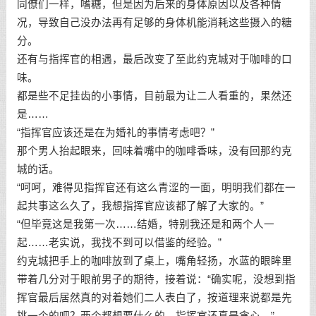
同僚们一样，嗜糖，但是因为后来的身体原因以及各种情
况，导致自己没办法再有足够的身体机能消耗这些摄入的糖
分。
还有与指挥官的相遇，最后改变了至此约克城对于咖啡的口
味。
都是些不足挂齿的小事情，目前最为让二人看重的，果然还
是……
“指挥官应该还是在为婚礼的事情考虑吧？”
那个男人抬起眼来，回味着嘴中的咖啡香味，没有回那约克
城的话。
“呵呵，难得见指挥官还有这么青涩的一面，明明我们都在一
起共事这么久了，我想指挥官应该都了解了大家的。”
“但毕竟这是我第一次……结婚，特别我还是和两个人一
起……老实说，我找不到可以借鉴的经验。”
约克城把手上的咖啡放到了桌上，嘴角轻扬，水蓝的眼眸里
带着几分对于眼前男子的期待，接着说：“确实呢，没想到指
挥官最后居然真的对着她们二人表白了，按道理来说都是先
挑一个的吧？两个都想要什么的，指挥官还真是贪心。”