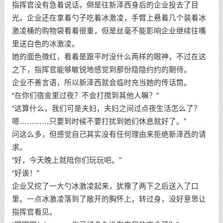
指挥官没有急着说话，倒是往新泽西身后的企业投去了目
光。企业还在拿着勺子吃着冰激凌，手臂上悬着几个装着冰
激凌桶的购物袋看着很重，但是丝毫不能影响企业继续往嘴
里送白色的冰激凌。
她的面色微红，看着是跟平时没什么两样的眼神，不过在这
之下，指挥官能够敏锐地感觉到那份隐隐约约的期待。
企业不善言语，所以新泽西就会临时充当她的传话筒。
“在你们宿舍里过夜？不会打搅到其他人嘛？”
“这算什么，我们可是夫妇，夫妇之间过点夜生活怎么了？
嗯…………只要到时候不要打扰到她们休息就好了。”
问这么多，但感觉自己其实没有任何理由来拒绝新泽西的请
求。
“好，今天晚上就陪你们玩玩吧。”
“好诶！”
企业又挖了一大勺冰激凌起来，犹豫了两下之后送入了口
里。一点冰激凌落到了敞开的胸怀上，转过身，没好意思让
指挥官看见。