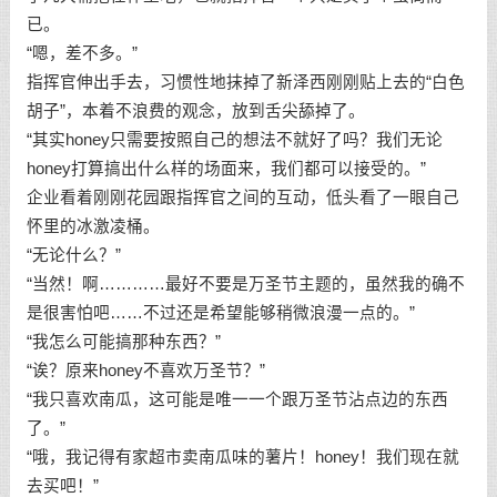
已。
“嗯，差不多。”
指挥官伸出手去，习惯性地抹掉了新泽西刚刚贴上去的“白色
胡子”，本着不浪费的观念，放到舌尖舔掉了。
“其实honey只需要按照自己的想法不就好了吗？我们无论
honey打算搞出什么样的场面来，我们都可以接受的。”
企业看着刚刚花园跟指挥官之间的互动，低头看了一眼自己
怀里的冰激凌桶。
“无论什么？”
“当然！啊…………最好不要是万圣节主题的，虽然我的确不
是很害怕吧……不过还是希望能够稍微浪漫一点的。”
“我怎么可能搞那种东西？”
“诶？原来honey不喜欢万圣节？”
“我只喜欢南瓜，这可能是唯一一个跟万圣节沾点边的东西
了。”
“哦，我记得有家超市卖南瓜味的薯片！honey！我们现在就
去买吧！”