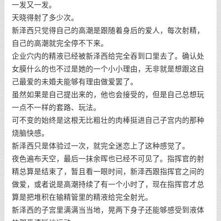
一发又一发。
天晓得射了多少次。
新泽西只觉得自己的高潮是跟随着身后的爱人，每次射精，
自己的高潮就完全停不下来。
企业穴内的精液已经被新泽西给完全吞到口里去了。确认处
女膜什么的也不过是她的一个小小理由，无非就是想跟这自
己最爱的未婚夫能够有理由做爱罢了。
虽然如果是自己提出来的，他也会接受的，但是自己总想玩
一点不一样的套路、玩法。
可不变的始终是这根无比粗壮的肉棒挺进自己子宫内的那种
烧脑快感。
新泽西只是体验过一次，就完全迷恋上了这种感觉了。
夜色遍布天空，最后一抹余晖也已经不可见了。指挥官的射
精总算是结束了，暂且看一眼时间，新泽西跟指挥官之间的
做爱，或者说是高潮持续了有一个小时了，现在指挥官才总
算是把堆积在输精管里的精液给完全射光。
新泽西的子宫里满满当当地，晃两下身子还能够感受到液体