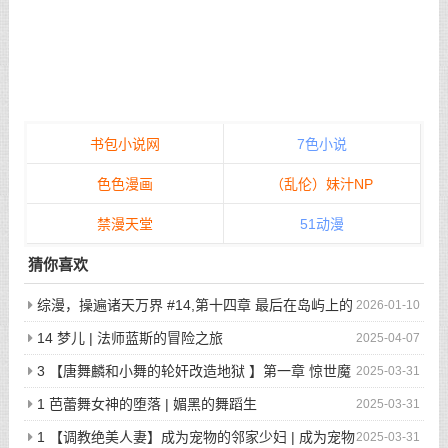
书包小说网
7色小说
色色漫画
（乱伦）妹汁NP
禁漫天堂
51动漫
猜你喜欢
综漫，操遍诸天万界 #14,第十四章 最后在岛屿上的
2026-01-10
狂欢派对
14 梦儿 | 法师蓝斯的冒险之旅
2025-04-07
3 【唐舞麟和小舞的轮奸改造地狱 】第一章 惊世魔
2025-03-31
王现身 | 斗罗大陆同人
1 芭蕾舞女神的堕落 | 媚黑的舞蹈生
2025-03-31
1 【调教绝美人妻】成为宠物的邻家少妇 | 成为宠物
2025-03-31