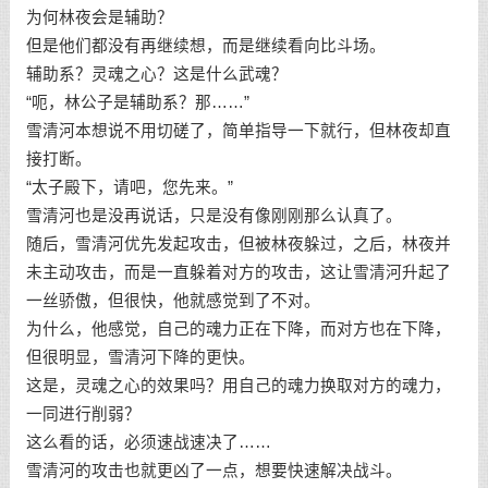
为何林夜会是辅助？
但是他们都没有再继续想，而是继续看向比斗场。
辅助系？灵魂之心？这是什么武魂？
“呃，林公子是辅助系？那……”
雪清河本想说不用切磋了，简单指导一下就行，但林夜却直
接打断。
“太子殿下，请吧，您先来。”
雪清河也是没再说话，只是没有像刚刚那么认真了。
随后，雪清河优先发起攻击，但被林夜躲过，之后，林夜并
未主动攻击，而是一直躲着对方的攻击，这让雪清河升起了
一丝骄傲，但很快，他就感觉到了不对。
为什么，他感觉，自己的魂力正在下降，而对方也在下降，
但很明显，雪清河下降的更快。
这是，灵魂之心的效果吗？用自己的魂力换取对方的魂力，
一同进行削弱？
这么看的话，必须速战速决了……
雪清河的攻击也就更凶了一点，想要快速解决战斗。