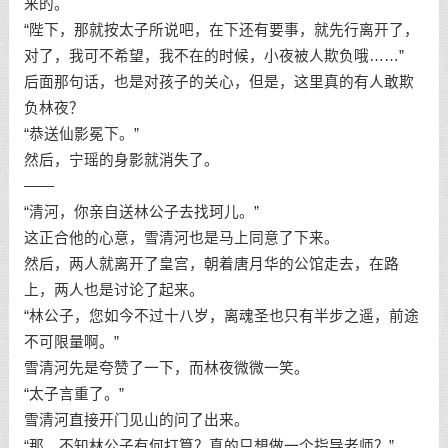
来的。
“陛下，那就按太子所说吧，在下还有要事，就先行离开了，
对了，我可不希望，我不在的时候，小夜被人欺负哦……”
后面那句话，也是对孩子的关心，但是，这里真的有人敢欺
负林夜？
“恭送仙影冕下。”
然后，宁瑶的身影就消失了。
——
“清河，你亲自送林公子去找珂儿。”
这正合他的心意，雪清河也是马上同意了下来。
然后，两人就离开了皇宫，朝着唐月华的公馆走去，在路
上，两人也是讨论了起来。
“林公子，您如今不过十八岁，离魂圣也只有半步之遥，前途
不可限量啊。”
雪清河先是夸赞了一下，而林夜微微一笑。
“太子言重了。”
雪清河直接开门见山的问了出来。
“那，不知林公子有何打算？真的只想做一个指导老师？”