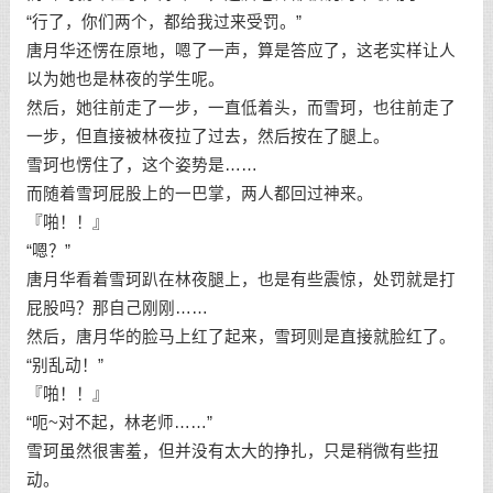
“行了，你们两个，都给我过来受罚。”
唐月华还愣在原地，嗯了一声，算是答应了，这老实样让人
以为她也是林夜的学生呢。
然后，她往前走了一步，一直低着头，而雪珂，也往前走了
一步，但直接被林夜拉了过去，然后按在了腿上。
雪珂也愣住了，这个姿势是……
而随着雪珂屁股上的一巴掌，两人都回过神来。
『啪！！』
“嗯？”
唐月华看着雪珂趴在林夜腿上，也是有些震惊，处罚就是打
屁股吗？那自己刚刚……
然后，唐月华的脸马上红了起来，雪珂则是直接就脸红了。
“别乱动！”
『啪！！』
“呃~对不起，林老师……”
雪珂虽然很害羞，但并没有太大的挣扎，只是稍微有些扭
动。