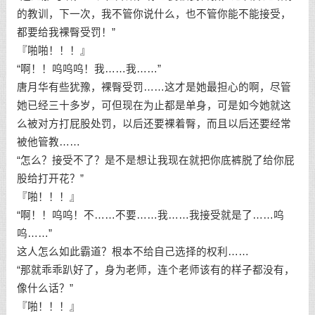
的教训，下一次，我不管你说什么，也不管你能不能接受，
都要给我裸臀受罚！”
『啪啪！！！』
“啊！！呜呜呜！我……我……”
唐月华有些犹豫，裸臀受罚……这才是她最担心的啊，尽管
她已经三十多岁，可但现在为止都是单身，可是如今她就这
么被对方打屁股处罚，以后还要裸着臀，而且以后还要经常
被他管教……
“怎么？接受不了？是不是想让我现在就把你底裤脱了给你屁
股给打开花？”
『啪！！！』
“啊！！呜呜！不……不要……我……我接受就是了……呜
呜……”
这人怎么如此霸道？根本不给自己选择的权利……
“那就乖乖趴好了，身为老师，连个老师该有的样子都没有，
像什么话？”
『啪！！！』