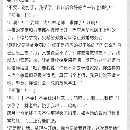
“不要，别打了，我错了，我以后会好好当一名老师的！”
『啪啪！！！』
“哇啊！！不要啊！疼！林老师！求你了！疼啊！”
林夜的速度和力度都在慢慢上升，而唐月华也顾不上别的
了，不停的求饶，只希望对方可以停止对她的处罚……
“刚刚说要替她受罚的时候不是答应的挺干脆的吗？怎么？自
己屁股上挨了打，又觉得受不了了？你要是觉得挨不了，我
就去叫雪珂进来，让她继续接受惩罚吧，反正你这个老师也
就这种程度了吧？要我说，你还不如去玩过家家，你这样的
人当个慈母倒是很合适呢，真要当个老师，我只能说不适合
你。毕竟，你也只会一昧的放纵学生。”
『啪啪！！！』
“啊！！！不要！不要让珂儿来……呜呜……我……我错了！
求你了！林老师，饶了我吧……呜呜……”
唐月华也是终于忍不住疼得哭了出来，如今她的臀肉已经非
常的红，而且还有些肿胀。
“还是那句话，从现在开始，你也要被我管教，这次算是给你