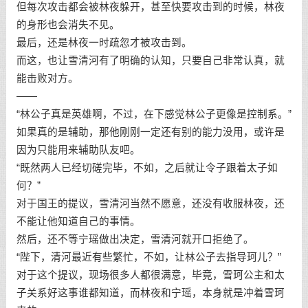
但每次攻击都会被林夜躲开，甚至快要攻击到的时候，林夜
的身形也会消失不见。
最后，还是林夜一时疏忽才被攻击到。
而这，也让雪清河有了明确的认知，只要自己非常认真，就
能击败对方。
——
“林公子真是英雄啊，不过，在下感觉林公子更像是控制系。”
如果真的是辅助，那他刚刚一定还有别的能力没用，或许是
因为只能用来辅助队友吧。
“既然两人已经切磋完毕，不如，之后就让令子跟着太子如
何？”
对于国王的提议，雪清河当然不愿意，还没有收服林夜，还
不能让他知道自己的事情。
然后，还不等宁瑶做出决定，雪清河就开口拒绝了。
“陛下，清河最近有些繁忙，不如，让林公子去指导珂儿？”
对于这个提议，现场很多人都很满意，毕竟，雪珂公主和太
子关系好这事谁都知道，而林夜和宁瑶，本身就是冲着雪珂