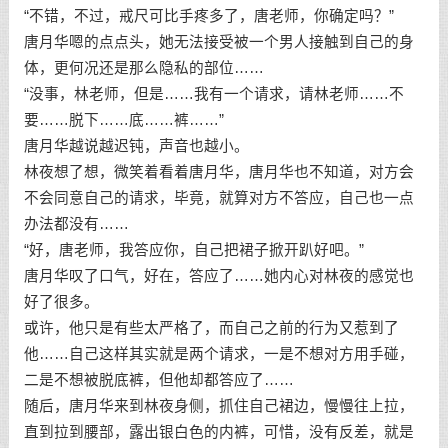
“不错，不过，戒尺可比手疼多了，唐老师，你确定吗？”
唐月华嗯的点点头，她无法接受被一个男人接触到自己的身
体，更何况还是那么隐私的部位……
“没事，林老师，但是……我有一个请求，请林老师……不
要……脱下……底……裤……”
唐月华越说越迟钝，声音也越小。
林夜想了想，微笑着看着唐月华，唐月华也不知道，对方会
不会同意自己的请求，毕竟，就算对方不答应，自己也一点
办法都没有……
“好，唐老师，我答应你，自己把裙子掀开趴好吧。”
唐月华叹了口气，好在，答应了……她内心对林夜的感觉也
好了很多。
或许，他只是有些太严格了，而自己之前的行为又惹到了
他……自己这样其实就是两个请求，一是不想对方用手碰，
二是不想被脱底裤，但他却都答应了……
随后，唐月华来到林夜身侧，抓住自己裙边，慢慢往上拉，
直到拉到腰部，露出银白色的内裤，可惜，没有反差，就是