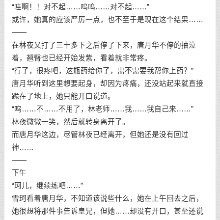
“哇啊！！对不起……呜呜……对不起……”
或许，她真的应该严厉一点，也不至于是现在这个结果……
——
在林夜又打了三十多下之后停了下来，唐月华不停的抽泣
着，翘臀也已经开始发紫，看着就非常疼。
“行了，很疼吧，这瓶药给你了，需不需要我帮你上药？”
唐月华听到这里想要起身，却因为疼痛，还没站起来就直接
跪在了地上，她只能开口说道。
“呜……不……不用了，林老师……我……我自己来……”
林夜微微一笑，然后就转身离开了。
而唐月华这边，尽管林夜已经离开，但她还是没有回过
神……
——
下午
“珂儿，继续练吧……”
雪珂看着唐月华，不知道该说些什么，她在上午回去之后，
她很想将那件事告诉皇兄，但她……却没有开口，甚至还说