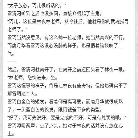
“太子放心，珂儿很听话的。”
雪清河听到之后也没多问，直接介绍起了主角。
“珂儿，这位是林夜林老师，从今往后，他就是你的武魂指导
老师了。”
雪珂当然没意见，有这么帅一位老师，她当然高兴的不行。
而唐月华看雪珂这没心没肺的样子，也是捂着脑袋叹了口
气。
——
然后，雪清河就离开了，在离开之前还回头看了林夜一眼。
“林老师，您快进来，坐。”
雪珂这懂事的样子，倒是让林夜有些奇特，但他也确实不了
解雪珂这个人。
雪珂白金色的短发，看着倒是挺可爱，而唐月华就很成熟
了，一头蓝白色的长发，跟阿银差不多的类型。
“好了，我可先说好，要是完成的不好，可是有处罚的哦。”
雪珂嗯嗯两声，点了点头，她对于林夜的话并没有放在心
上。