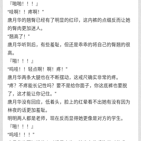
『啪啪！！！』
“哇啊！！疼啊！”
唐月华的翘臀已经有了明显的红印，这内裤的点缀反而让她
的臀肉更加迷人。
“翘高了！”
唐月华听到后，有些羞耻，但还是乖乖的将自己的臀翘的很
高。
『啪！！！』
“呜哇！！轻点啊！啊！疼！”
唐月华两条大腿也在不断摆动，这戒尺确实非常的疼。
“疼？不疼能长记性吗？要不是给你面子，你这底裤也要脱
了，这才能让你记住。”
唐月华没有回应，低着头，脸上的红晕看不出她有没有因为
林夜的话更加羞耻。
明明两人都是老师，现在反而显得她更像是对方的学生。
『啪！！！』
“呜哇！！！”