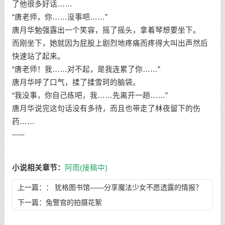
了他很多好话……
“唐老师，你……没事吧……”
唐月华勉强露出一个笑容，摇了摇头，拿着琴想要坐下。
而刚坐下，她就因为屁股上剧烈地疼痛而疼得大叫出声然后
快速站了起来。
“唐老师！我……对不起，是我连累了你……”
唐月华呼了口气，揉了揉雪珂的脑袋。
“我没事，你自己练吧，我……先离开一趟……”
唐月华说完这句话没有多待，而且也带走了林夜留下的伤
药……
-----
小说相关章节：
阿雨(接稿中)
上一篇：：
犹格图书馆——分享魔法少女不愿透露的情报？
#8,妖精女王查莉的场合——只是个无足轻重的故事罢了（
下一篇：
兔警官的拍摄花絮