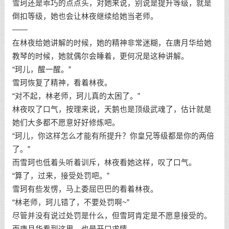
雪珂还是乖巧的点点头，对她来说，别说是提升等级，就是
倒扣等级，她也会让林夜继续给她当老师。
——
在林夜给她讲解的时候，她的精神非常迷糊，在唐月华给她
教琴的时候，她就偶尔会睡着，更何况是这种讲解。
“珂儿，醒一醒。”
雪珂恢复了精神，看着林夜。
“对不起，林老师，珂儿真的太困了。”
林夜叹了口气，按理来说，天鹅也是顶级武魂了，估计就是
她们大多都不愿意好好修炼吧。
“珂儿，你这样怎么才能有所提升？你皇兄等级都是你的两倍
了。”
而雪珂也低着头听着训斥，林夜看她这样，叹了口气。
“算了，过来，接受处罚吧。”
雪珂有些发愣，马上委屈巴巴的看着林夜。
“林老师，珂儿错了，不要处罚啊~”
尽管并没有说过处罚是什么，但雪珂肯定是不愿意接受的。
而唐月华看到这里，也是开口求情。