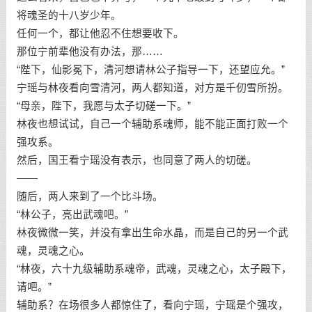
将魂圣的十八岁少年。
任何一个，都让他忍不住想要收下。
那位宁前辈他没有办法，那……
“陛下，仙影冕下，清河想请林公子指导一下，还望应允。”
宁瑶与林夜看向雪清河，两人都知道，对方是千仞雪所扮。
“母亲，陛下，我愿与太子切磋一下。”
林夜也想试试，自己一个辅助系魂师，能不能正面打败一个
强攻系。
然后，国王看宁瑶没有表示，也同意了两人的切磋。
——
随后，两人来到了一个比斗场。
“林公子，亮出武魂吧。”
林夜微微一笑，并没有拿出生命水晶，而是自己的另一个武
魂，灵魂之心。
“林夜，六十九级辅助系魂帝，武魂，灵魂之心，太子殿下，
请吧。”
辅助系？在场很多人都惊住了，看向宁瑶，宁瑶是个强攻，