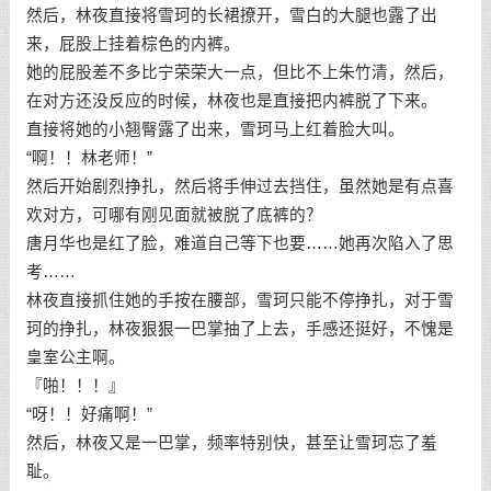
然后，林夜直接将雪珂的长裙撩开，雪白的大腿也露了出
来，屁股上挂着棕色的内裤。
她的屁股差不多比宁荣荣大一点，但比不上朱竹清，然后，
在对方还没反应的时候，林夜也是直接把内裤脱了下来。
直接将她的小翘臀露了出来，雪珂马上红着脸大叫。
“啊！！林老师！”
然后开始剧烈挣扎，然后将手伸过去挡住，虽然她是有点喜
欢对方，可哪有刚见面就被脱了底裤的？
唐月华也是红了脸，难道自己等下也要……她再次陷入了思
考……
林夜直接抓住她的手按在腰部，雪珂只能不停挣扎，对于雪
珂的挣扎，林夜狠狠一巴掌抽了上去，手感还挺好，不愧是
皇室公主啊。
『啪！！！』
“呀！！好痛啊！”
然后，林夜又是一巴掌，频率特别快，甚至让雪珂忘了羞
耻。