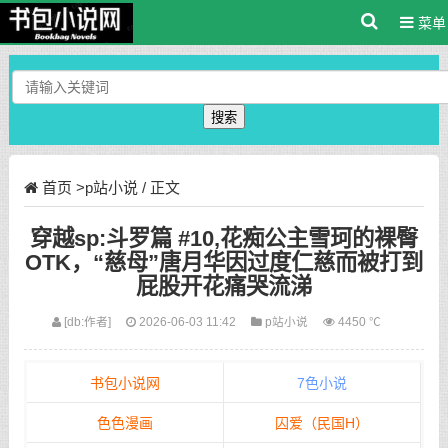
菜单
搜索
首页
>
p站小说
/ 正文
穿越sp:斗罗篇 #10,花痴公主雪珂的裸臀
OTK，“慈母”唐月华因过度仁慈而被打到
屁股开花痛哭流涕
[db:作者]
2026-06-03 11:42
p站小说
4450 ℃
书包小说网
7色小说
色色漫画
囚爱（民国H）