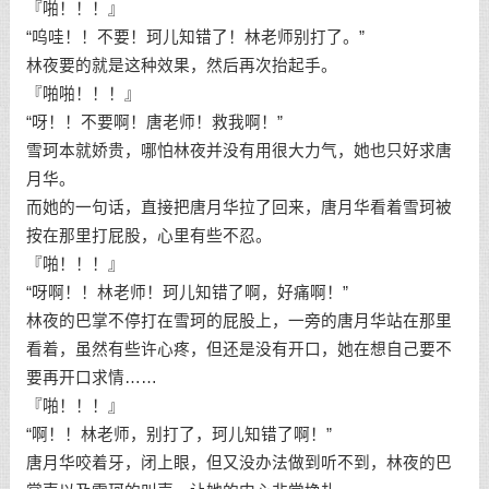
『啪！！！』
“呜哇！！不要！珂儿知错了！林老师别打了。”
林夜要的就是这种效果，然后再次抬起手。
『啪啪！！！』
“呀！！不要啊！唐老师！救我啊！”
雪珂本就娇贵，哪怕林夜并没有用很大力气，她也只好求唐
月华。
而她的一句话，直接把唐月华拉了回来，唐月华看着雪珂被
按在那里打屁股，心里有些不忍。
『啪！！！』
“呀啊！！林老师！珂儿知错了啊，好痛啊！”
林夜的巴掌不停打在雪珂的屁股上，一旁的唐月华站在那里
看着，虽然有些许心疼，但还是没有开口，她在想自己要不
要再开口求情……
『啪！！！』
“啊！！林老师，别打了，珂儿知错了啊！”
唐月华咬着牙，闭上眼，但又没办法做到听不到，林夜的巴