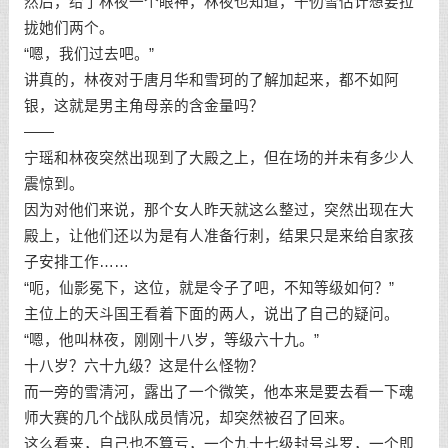
然后，给了林夜一个眼神，林夜也知道，千仞雪估计想要拉
拢她们两个。
“嗯，我们过去吧。”
讲真的，林夜对于唐月华和雪珂的了解加起来，都不如阿
银，这就是男主角母亲的含金量吗？
——
宁瑶和林夜突然出现到了大殿之上，但在场的并未有多少人
震惊到。
因为对他们来说，那个女人昨天就这么整过，突然出现在大
殿上，让他们还以为是有人准备行刺，结果只是来给自家孩
子安排工作……
“呃，仙影冕下，这位，就是令子了吧，不知等级如何？”
主位上的天斗国王看着下面的两人，说出了自己的疑问。
“嗯，他叫林夜，刚刚十八岁，等级六十九。”
十八岁？六十九级？这是什么怪物？
而一旁的雪清河，露出了一个微笑，他本来是要去看一下魂
师大赛的几个战队成员情况，却突然被召了回来。
这么看来，自己也不算亏，一个九十七级封号斗罗，一个即