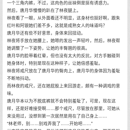
一个三角内裤，不过，这肉色的丝袜倒是挺有诱惑力。
然后，唐月华慢慢的趴在了林夜腿上。
林夜看了一眼，从外面看还不明显，这身材也挺好啊，跟朱
红叶和阿银她们差不多，这就是成熟女人的味道吗？
唐月华还有些不好意思，身体来回扭动。
林夜将手放在她腰上，她嗯的发出一声轻吟，然后，林夜帮
她调整了一下姿势，让她的丰臀翘的很高。
唐月华的脸带着红晕，但也没有太大的反抗，对方手触碰到
她身体时，特别是现在这种样子，让她倍感羞耻。
林夜将戒尺放在了唐月华的臀肉上，唐月华的身体因为羞耻
不断地抖动。
而林夜的戒尺，还在她屁股上来回游走，颇有一种调戏的意
味。
唐月华本以为不脱底裤就不会特别羞耻了，可是，现在这
样，还是好难接受啊……那个戒尺，尽管放在那里，可她从
来没用过，没想到第一次居然是用在了自己身上……
“林老师，别……别戏弄我了……开始吧……”