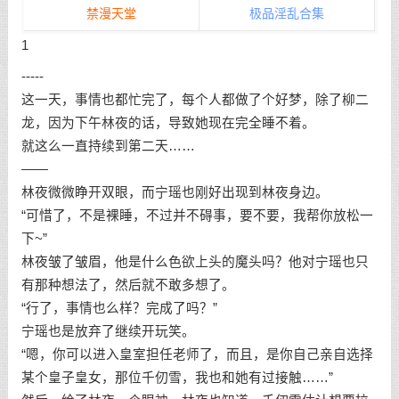
禁漫天堂
极品淫乱合集
1
-----
这一天，事情也都忙完了，每个人都做了个好梦，除了柳二
龙，因为下午林夜的话，导致她现在完全睡不着。
就这么一直持续到第二天……
——
林夜微微睁开双眼，而宁瑶也刚好出现到林夜身边。
“可惜了，不是裸睡，不过并不碍事，要不要，我帮你放松一
下~”
林夜皱了皱眉，他是什么色欲上头的魔头吗？他对宁瑶也只
有那种想法了，然后就不敢多想了。
“行了，事情也么样？完成了吗？”
宁瑶也是放弃了继续开玩笑。
“嗯，你可以进入皇室担任老师了，而且，是你自己亲自选择
某个皇子皇女，那位千仞雪，我也和她有过接触……”