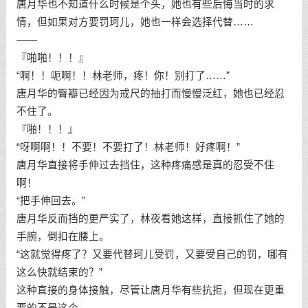
唐月华也不知道什么时候是个头，她也有些后悔当时的求
情，但如果对方要罚珂儿，她也一样会选择代替……
——
『啪啪！！！』
“啊！！呃啊！！林老师，疼！你！别打了……”
唐月华的臀瓣已经因为戒尺的抽打而慢慢泛红，她也已经忍
不住了。
『啪！！！』
“呀啊啊！！不要！不要打了！林老师！好疼啊！”
唐月华直接将手伸过去挡住，这种疼痛感是真的忍受不住
啊！
“把手伸回去。”
唐月华反而挡的更严实了，林夜看她这样，直接抓住了她的
手腕，倒扣在腰上。
“这就觉得疼了？又要代替珂儿受罚，又要受自己的罚，哪有
这么快就结束的？”
这种直接的身体接触，尽管让唐月华有些抗拒，但现在更重
要的不是这个。