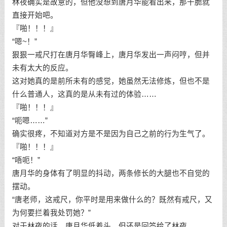
林夜确实是故意的，但他没想到唐月华能看出来，那干脆就
直接开始吧。
『啪！！！』
“嗯~！”
狠狠一戒尺打在唐月华臀峰上，唐月华发出一声闷哼，但并
未有太大的反应。
这对她真的是前所未有的感觉，她虽然无法修炼，但也不是
什么普通人，这真的是从未有过的体验……
『啪！！！』
“呃嗯……”
确实很疼，不知道对方是不是因为自己之前的行为生气了。
『啪！！！』
“唔呃！”
唐月华的身体有了明显的抖动，两条修长的大腿也不自觉的
摆动。
“唐老师，这戒尺，你平时是用来做什么的？既然有戒尺，又
为何要拦着我处罚她？”
对于林夜的话，唐月华低着头，但还是回答给了林夜。