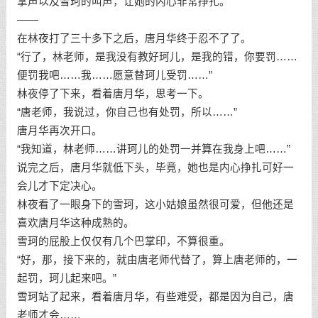
掌声以及雪珂的叫声，让她的内心非常挣扎。
——
在林夜打了三十多下之后，唐月华终于忍不了了。
“行了，林老师，是我没有教好珂儿，是我的错，你要罚……
便罚我吧……我……愿意替珂儿受罚……”
林夜停了下来，看着唐月华，思考一下。
“唐老师，我说过，你自己也有处罚，所以……”
唐月华再次开口。
“我知道，林老师……讲珂儿的处罚一并算在我身上吧……”
说完之后，唐月华就低下头，毕竟，她也是内心挣扎可好一
会儿才下定决心。
林夜看了一眼身下的雪珂，这小姑娘虽然很可爱，但他还是
喜欢唐月华这种成熟的。
雪珂的屁股上仅仅有几个巴掌印，不算很重。
“好，那，接下来的，就由唐老师代替了，算上唐老师的，一
起罚，珂儿起来吧。”
雪珂站了起来，看着唐月华，有些难受，都是因为自己，唐
老师才会……