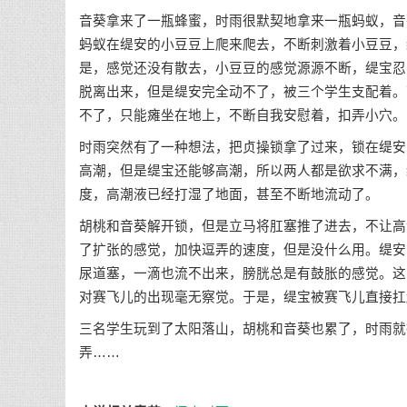
音葵拿来了一瓶蜂蜜，时雨很默契地拿来一瓶蚂蚁，音
蚂蚁在缇安的小豆豆上爬来爬去，不断刺激着小豆豆，
是，感觉还没有散去，小豆豆的感觉源源不断，缇宝忍
脱离出来，但是缇安完全动不了，被三个学生支配着。
不了，只能瘫坐在地上，不断自我安慰着，扣弄小穴。
时雨突然有了一种想法，把贞操锁拿了过来，锁在缇安
高潮，但是缇宝还能够高潮，所以两人都是欲求不满，
度，高潮液已经打湿了地面，甚至不断地流动了。
胡桃和音葵解开锁，但是立马将肛塞推了进去，不让高
了扩张的感觉，加快逗弄的速度，但是没什么用。缇安
尿道塞，一滴也流不出来，膀胱总是有鼓胀的感觉。这
对赛飞儿的出现毫无察觉。于是，缇宝被赛飞儿直接扛
三名学生玩到了太阳落山，胡桃和音葵也累了，时雨就
弄……