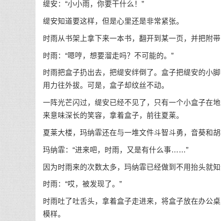
缇安：“小小雨，你要干什么！”
缇安知道要这样，但是心里还是非常紧张。
时雨从书架上拿下来一本书，翻开到某一页，并把附带
时雨：“嗯哼，想要溜走吗？不可能的。”
时雨把盒子扔出去，把缇安绊倒了。盒子把缇安的小脚
用力往外拔。可是，盒子却纹丝不动。
一阵光芒闪过，缇安已经不见了，只有一个小盒子在地
来意味深长的笑容，拿着盒子，前往夏莱。
夏莱大楼，玛纳霏还在与一堆文件斗智斗勇，音葵和胡
玛纳霏：“进来吧，时雨，又是有什么事……”
因为时雨来的次数太多，玛纳霏已经做到不用抬头就知
时雨：“哎，被发现了。”
时雨吐了吐舌头，拿着盒子走进来，将盒子放在办公桌
模样。