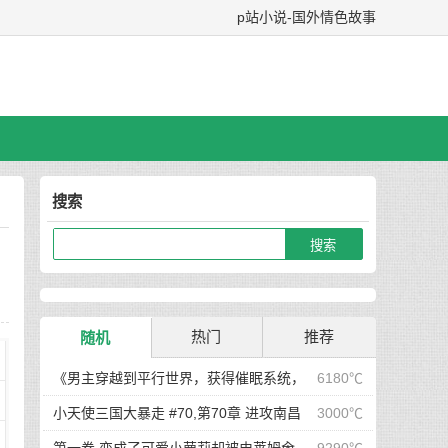
p站小说-国外情色故事
搜索
热门
推荐
随机
《男主穿越到平行世界，获得催眠系统，
6180℃
在这个世界当中，所有人都听从小天的安排...》/
小天使三国大暴走 #70,第70章 进攻南昌
3000℃
哪怕男主在街上闲逛，选好目标后，直接敲门，开
前夕，小天使二次元写真集显魅力