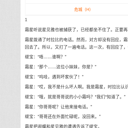
危城（H）
1
霜星听说星见雅也被捕获了，已经都坐不住了。正要再
霜星拨通了时拉比的电话。然而，对方却没有回应，霜
回去了。所以，又打了一遍电话。这一次，有回应了，
缇宝：“唔……谁啊？”
霜星：“那个……这位小妹妹，你是？”
缇宝：“呜哇，遇到坏家伙了！”
霜星：“哎，我不是什么坏人啊。我是霜星，时拉比认识
缇宝：“哦，就是哥哥说的小小霜吗？*我们*知道了。”
霜星：“你哥哥呢？让他来接电话。”
缇宝：“哥哥还在外面忙碌呢，没回来。”
霜星把遐蝶和星见雅的遭遇告诉了缇宝。