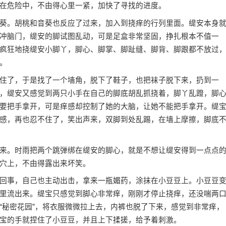
在危险中，不由得心里一紧，加快了寻找的进度。
葵。胡桃和音葵也反应了过来，加入到挠痒的行列里面。缇安本身
冲脑门，缇安的脚试图乱动，可是足盒非常坚固，挣扎根本不值一
疯狂地挠缇安小脚丫，脚心、脚掌、脚趾缝、脚背、脚跟都不放过
。
住了，于是找了一个墙角，脱下了鞋子，也把袜子脱下来，扔到一
，缇安又感觉到两只小手在自己的脚底胡乱抓挠着，脚丫乱蹬，脚
要把手拿开，可是痒感却控制了她的大脑，让她不能把手拿开。缇
感，再也忍不住了，笑出声来，双脚到处乱踢，在墙上摩擦，脚底
来。时雨把两个跳弹绑在缇安的脚心，就是不想让缇安得到一点点
穴上，不由得露出来坏笑。
回事，自己也主动出击，拿来一瓶媚药，涂抹在小豆豆上。小豆豆
里流出来。缇宝只感觉到脚心非常痒，刚刚才停止挠痒，还没喘两
“秘密花园”，将衣服微微拉上去，内裤也脱了下来，感觉到非常痒，
宝的手就捏住了小豆豆，并且上下揉搓，给予着刺激。