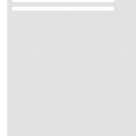
。
可
感
动
法
有
了
乎
玩