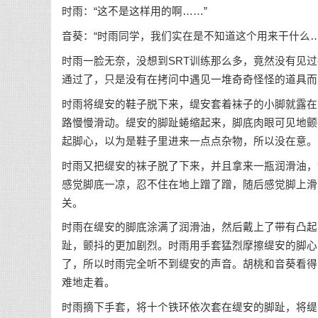
时雨：“这不是这样用的啊……”
音葵：“时雨同学，我们实在是不知道这个用来干什么…
时雨一脸无奈，没想到SRT训练那么多，竟然没有见
通过了，只是没有在拷问中遇见一堆奇奇怪怪的道具而
时雨将缇安的鞋子脱下来，缇安套着袜子的小脚就露在
路慢慢滑动。缇安的脚趾蜷缩起来，脚底肉眼可见地颤
起脚心，以为是鞋子里进来一点点杂物，所以没在意。
时雨又把缇安的袜子脱了下来，并且拿来一瓶润滑油，
感觉脚底一凉，忍不住在地上蹭了蹭，随后感觉脚上滑
关。
时雨在缇安的脚底涂满了润滑油，然后戴上了带有凸起
趾，颤抖的更加剧烈。时雨用手套猛烈摩擦缇安的脚心
了，所以时雨完全听不到缇安的声音。胡桃和音葵看得
难地走着。
时雨摘下手套，将十个铁环依次套在缇安的脚趾，将缇