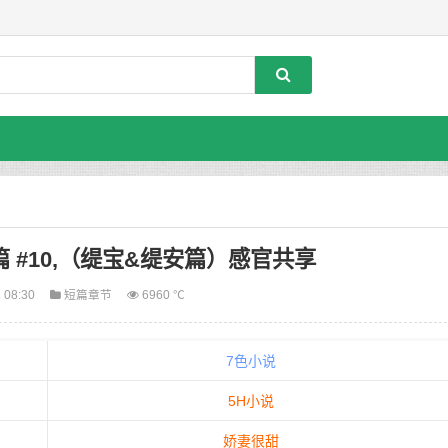
 #10,（缇宝&缇安篇）感官共享
 08:30
短篇章节
6960 ℃
7色小说
5H小说
娇妻很甜