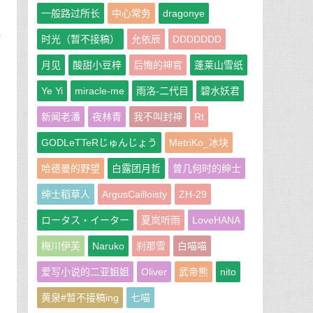
一般路过所长
中心常务
dragonye
就
时光（暂不接稿）
允依辰
DDDDDDD
月见
酸甜小豆梓
后悔的神官
蓬莱山雪纸
，
Ye Yi
miracle-me
雨洛-二代目
碧水妖君
新闻老潘
夜林青
我不叫封神
Rt
心
GODLeTTeRじゅんじょう
MetriKo_冰块
宝
不
哈德曼的野望
白露团月哲
曾几何时的绅士
绅士稻草人
ArgusCailloisty
ZH-29
的
ロータス・イーター
夏岚听雨
LoveHANA
梅川伊芙
Naruko
刹那雪
白喵喵
变
口
爱写小说的二亚姐姐
Oliver
武帝熊
nito
黄泉#暂不接稿ing
七喵