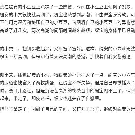
葵在缇安的小豆豆上涂抹了一些蜂蜜，时雨在小豆豆上倾倒了蚂蚁
缇安的小穴很快就高潮了，缇宝也感觉到高潮，不由得全身瘫软。
不住用力逗弄和挤压自己的小豆豆，试图将自己的小豆豆上的异物
高潮了好几次，两次高潮的间隔时间越来越短，缇宝的身体早已经
的小穴口，把钥匙收起来，又用塞子塞好。这样，缇安的小穴就无
缇宝不断高潮，但是却有着无法高潮的感觉，加快着自我安慰的速
潮出来，插进缇安的小穴，将缇安的小穴扩大了一点。缇宝的小穴
的尿道也被塞入了两枚跳蛋，让缇宝不断失禁，但是自己却被插入
时，赛飞儿路过，但是沉浸在高潮的快感当中的缇宝顾不上了，似
起来，带走了，即使这样，缇宝也迷失在了自慰里。
把盒子拿走了，回到了自己的房间，又打开了盒子，继续对缇安的