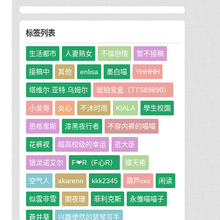
标签列表
生活都市
人妻熟女
不倫戀情
暂不接稿
接稿中
其他
enlisa
墨白喵
YHHHH
安
塔维尔.亚特.乌姆尔
琥珀宝盒（TTS89890）
小龙哥
炎心
不沐时雨
KIALA
學生校園
恩格里斯
漆黑夜行者
不穿内裤的喵喵
花裤衩
超高校级的幸运
逛大臣
行
银龙诺艾尔
F❤R（F心R）
蝶天希
，
空气人
akarenn
kkk2345
葫芦xxx
闲读
似雲非雪
闌夜珊
菲利克斯
永雏喵喵子
蒼井葵
兴趣使然的瑟琴写手