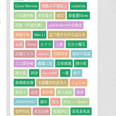
Dove Wennie
摸鱼の子规枝上
casterds
少女處刑者
坐花载月
夜艾
原星夏Etoile
都
时歌（开放约稿）
pathfinder#大业难成
神隐于世
Milo Li
这个鸽子为什么这么大
纹
云渐
Snow
エイツ
上善
兰兰小魔王
缩
白银三十六
sakura
可燃洋芋
摩訶不思議
然
工口爱好者
龗龘三龍
正经琉璃
顾小茗
开
愚生狐
风铃
llyyxx480
一夏
枪手
吞噬者虫潮
卡兹戴尔的说书人
じょじゅ
脚
斯兹卡
念凉
麦尔德
彼方悠夜
青茶
艰
AKMAYA007
谢尔
焉火
时光——Saber
安怀烈先
玄幻仙俠
极致梦幻
呆毛呆毛呆
不