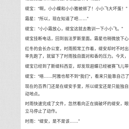
缇宝：“啊，小小蝶和小小雅被绑了！小小飞大坏蛋！”
霜星：“所以，现在知道了吧……”
缇宝：“小小霜放心，缇宝这就去教训一下小小飞。”
缇宝挂断电话，回到翁法罗斯里面。霜星也稍微放下心
红冬的会长办公室，时雨照常工作着，缇安却时不时出
率先跑了，就留下了时雨独自面对和香的压力。今天，
缇宝已经到了斯缇科西亚，却发现遐蝶已经被赛飞儿带
缇宝：“唔……阿雅也帮不到*我们*，看来只能靠自己了
现在的百界门还是在缇安手里，所以缇宝还是只能独自
动地点。
时雨快速完成了文件，忽然看向正在搞破坏的缇安，眼
立马停止了动作。
时雨：“缇安，是不是该……”