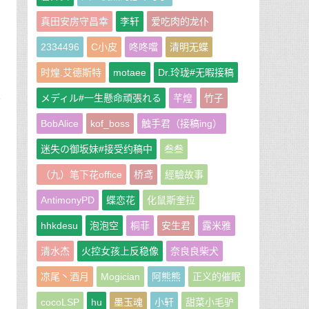
真田安房守昌幸
李轩
爱吃肉的龙仆
2334496
C小皮
咚咚噹
清明无蝶
。
时煌.艾德斯特
motaee
Dr.玲珑#无暇接稿
メディル#一生懸命頑張れる
芊煌
竹子
忙
BobAlice
kof_boss
触手君（接稿ing）
出
迷失の御坂妹#接受约稿中
叁叁
（九）笔下花office
桥鸢
經驗故事
AntimonyPD
蝶恋花
化鼠斯奎拉
hhkdesu
泡泡空
桐菲
安生君
露米雅
清水杰
火控女孩上反稳像
奈良良柴犬
凉尾丶酒月
Mogician
阿熊熊
正义的催眠
的
cocoLSP
hu
墨玉魂
小轩
甜菜小毛驴