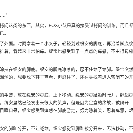
…”
过拷问这类的东西。其实，FOX小队是真的接受过拷问的训练，而且
已。
了外面。时雨拿着一个小叉子，轻轻划过缇安的脚底，再沿着脚底
抖着，看起来非常怕痒。缇宝也感受到了一点点的痒感，不由得蜷
涂抹在缇安的脚底。缇安的脚底凉凉的，忍不住缩了缩脚。缇宝突
溜溜的，想要脱下鞋子查看，但忍住了，还在寻找着进入禁闭室的
的手套，放在缇安的脚底，上下移动。缇安的脚趾顿时张开，翘起
，缇安虽然已经发出来很大的笑声，但是因为足盒的缘故，被隔开
目瞪口呆，缇宝感受到痒感在脚底游走，努力憋着笑，忍着痒意，
安的脚趾分开，不让蜷缩。缇宝感觉到脚趾被分开来，无法移动，