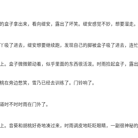
的盒子拿出来，看向缇安，露出了坏笑。缇安感觉不妙，想要溜走
丫吸了进去，缇安想要继续跑，发现自己的脚被盒子吸了进去，连
上。盒子微微颤动着，似乎里面的东西很活泼。时雨捡起盒子，露
桃在旁边憋笑，雪乃已经去训练了。门铃响了。
道时不时时雨在门外了。
上。音葵和胡桃好奇地凑过来，时雨调皮地眨眨眼睛，一副很神秘