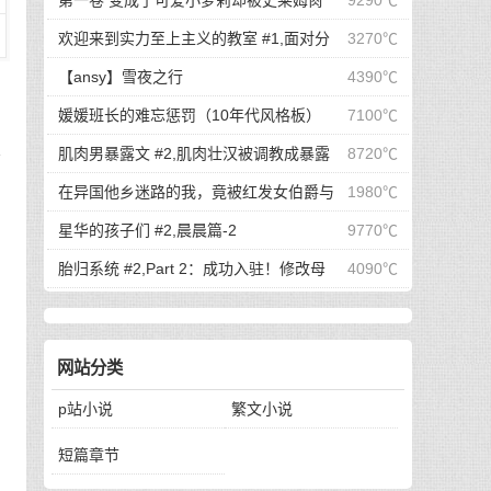
第一卷 变成了可爱小萝莉却被史莱姆肏
9290℃
始玩弄户主的老婆与女儿...
翻的我可是看了亿万本小黄书的老司机啊！ #7,渴
欢迎来到实力至上主义的教室 #1,面对分
3270℃
望被肏翻的我居然只是个小萝莉
手的绫小路，轻井泽的最后请求是
【ansy】雪夜之行
4390℃
媛媛班长的难忘惩罚（10年代风格板）
7100℃
再
肌肉男暴露文 #2,肌肉壮汉被调教成暴露
8720℃
狂#2
在异国他乡迷路的我，竟被红发女伯爵与
1980℃
金发未亡人争夺？ #5,【连载其五】在异国他乡迷
星华的孩子们 #2,晨晨篇-2
9770℃
路的我，竟被红发女伯爵与金发未亡人争夺？
胎归系统 #2,Part 2：成功入驻！修改母
4090℃
体变得淫荡，把她彻底调教成稍微胎动一下就会流
水的色情大母猪！
网站分类
p站小说
繁文小说
短篇章节