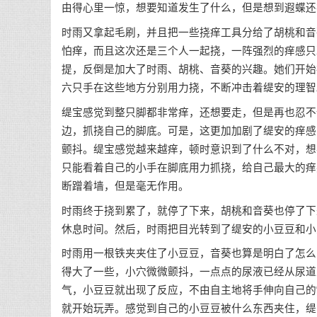
由得心里一惊，想要知道发生了什么，但是想到遐蝶还
时雨又拿起毛刷，并且把一些挠痒工具分给了胡桃和音
怕痒，而且这次还是三个人一起挠，一阵强烈的痒感只
提，反倒是加大了时雨、胡桃、音葵的兴趣。她们开始
六只手在这些地方分别用力挠，不断冲击着缇安的理智
缇宝感觉到整只脚都非常痒，还想要走，但是再也忍不
边，抓挠自己的脚底。可是，这更加加剧了缇安的痒感
颤抖。缇宝感觉越来越痒，顿时意识到了什么不对，想
只能看着自己的小手在脚底用力抓挠，给自己最大的痒
断蹭着墙，但是毫无作用。
时雨终于挠到累了，就停了下来，胡桃和音葵也停了下
休息时间。然后，时雨把目光转到了缇安的小豆豆和小
时雨用一根铁夹夹住了小豆豆，音葵也算是明白了怎么
得大了一些，小穴微微颤抖，一点点的尿液已经从尿道
气，小豆豆就出现了反应，不由自主地将手伸向自己的
就开始玩弄。感觉到自己的小豆豆被什么东西夹住，缇