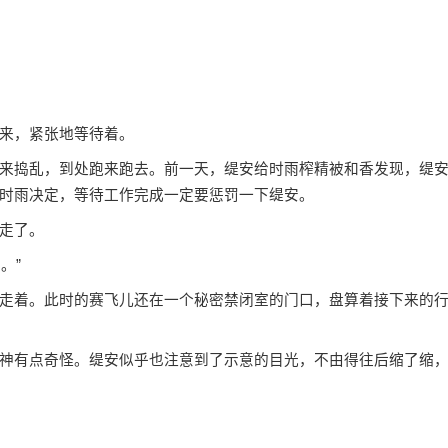
来，紧张地等待着。
来捣乱，到处跑来跑去。前一天，缇安给时雨榨精被和香发现，缇
时雨决定，等待工作完成一定要惩罚一下缇安。
走了。
。”
走着。此时的赛飞儿还在一个秘密禁闭室的门口，盘算着接下来的
神有点奇怪。缇安似乎也注意到了示意的目光，不由得往后缩了缩