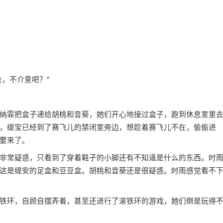
，不介意吧？”
纳霏把盒子递给胡桃和音葵，她们开心地接过盒子，跑到休息室里
，缇宝已经到了赛飞儿的禁闭室旁边，想趁着赛飞儿不在，偷偷进
要来了。
非常疑惑，只看到了穿着鞋子的小脚还有不知道是什么的东西。时
这是缇安的足盒和豆豆盒。胡桃和音葵还是很疑惑。时雨感觉看不
铁环，自顾自摆弄着，甚至还进行了滚铁环的游戏，她们倒是玩得