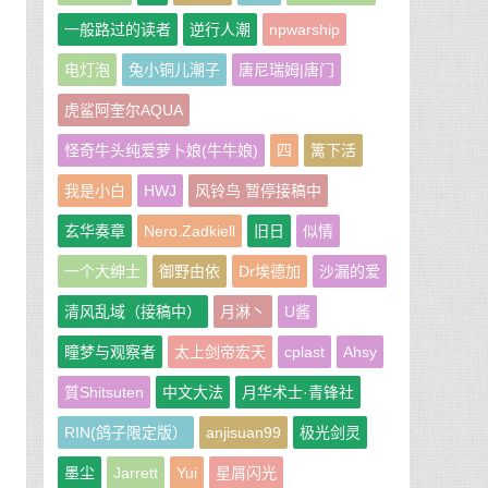
一般路过的读者
逆行人潮
npwarship
电灯泡
兔小铜儿潮子
唐尼瑞姆|唐门
虎鲨阿奎尔AQUA
怪奇牛头纯爱萝卜娘(牛牛娘)
四
篱下活
我是小白
HWJ
风铃鸟 暂停接稿中
玄华奏章
Nero.Zadkiell
旧日
似情
去
一个大绅士
御野由依
Dr埃德加
沙漏的爱
清风乱域（接稿中）
月淋丶
U酱
雨
瞳梦与观察者
太上剑帝宏天
cplast
Ahsy
下
質Shitsuten
中文大法
月华术士·青锋社
RIN(鸽子限定版）
anjisuan99
极光剑灵
不
墨尘
Jarrett
Yui
星屑闪光