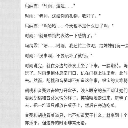
玛纳霏：“时雨，这是……”
时雨：“老师，送给你的礼物，收好了。”
玛纳霏：“啊哈哈……今天也不是什么日子啊。”
时雨：“就是单纯的表达一下感情了。”
玛纳霏：“唔……时雨，我还忙工作呢，给妹妹们玩一会
时雨：“没事啊，不要玩坏了就行。”
时雨说完，就在旁边的沙发上坐了下来，一脸期待。玛
玩了。时雨走到休息室门口，趴在门框上往里看。此时
去。然而，胡桃和音葵却不知道这件事，缇宝的大难将
胡桃和音葵兴奋地打开盒子，映入眼帘的东西却让她们
看到胡桃和音葵呆愣的样子，笑嘻嘻地走进来，解释了
去，把一堆道具都放在桌子上，然后在旁边吃瓜。
音葵和胡桃看着道具，也不知道要干什么，就拿到十个
亦乐乎，但这弄的时雨非常无语。