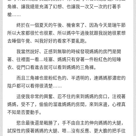
角褲、讓我總是充滿了幻想、也讓我一次又一次的打著手
槍……
終於在一個夏天的午後、機會來了、因為今天是瑞午節
所以大家都很忙也很累、所以媽中午過後就跟我說她很累想
去睡個午覺、叫我好好的看家不要亂跑。
我當然說好、正感到無聊的時候發現媽媽的房門是開
著、往裡面一看…哇塞、媽媽只有穿著一件粉紅色的短睡
衣、從門口看進去就可以看到媽媽的三角褲。
而且三角褲也是粉紅色的、半透明的，連媽媽那濃密的
陰戶都可以看得很清楚……
這使我非常的興奮、忍不住的來到媽媽的房口，注視著
媽媽，受不了，偷偷的溜進媽媽的房間，來到床邊，心裡真
不知是否要動手。
慾念最後還是戰勝了，手不由自主的伸向媽媽的大腿，
試探性的摸著媽媽的大腿、嗯…沒有反應、更大膽的把手往