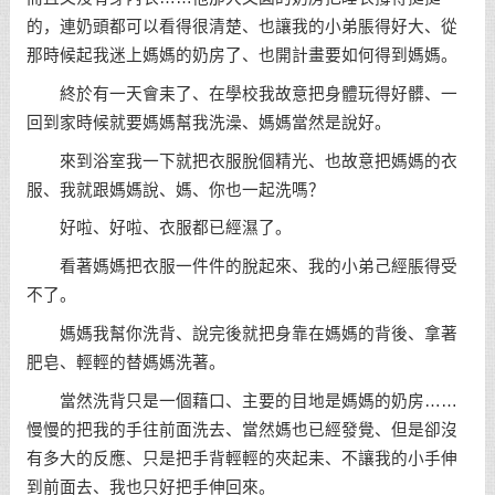
的，連奶頭都可以看得很清楚、也讓我的小弟脹得好大、從
那時候起我迷上媽媽的奶房了、也開計畫要如何得到媽媽。
終於有一天會耒了、在學校我故意把身體玩得好髒、一
回到家時候就要媽媽幫我洗澡、媽媽當然是說好。
來到浴室我一下就把衣服脫個精光、也故意把媽媽的衣
服、我就跟媽媽說、媽、你也一起洗嗎？
好啦、好啦、衣服都已經濕了。
看著媽媽把衣服一件件的脫起來、我的小弟己經脹得受
不了。
媽媽我幫你洗背、說完後就把身靠在媽媽的背後、拿著
肥皂、輕輕的替媽媽洗著。
當然洗背只是一個藉口、主要的目地是媽媽的奶房……
慢慢的把我的手往前面洗去、當然媽也已經發覺、但是卻沒
有多大的反應、只是把手背輕輕的夾起耒、不讓我的小手伸
到前面去、我也只好把手伸回來。