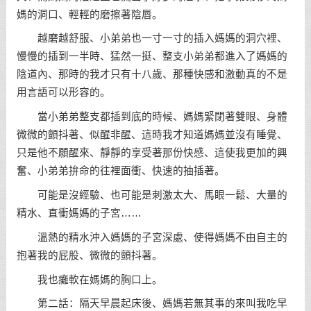
媽的洞口、輕輕的磨擦著陰唇。
越磨越舒服、小弟弟也一寸一寸的插入媽媽的洞穴裡、
慢慢的插到一半時、猛然一挺、整支小弟弟都進入了媽媽的
陰道內、那時的我才只有十八歲、那種快感和激動真的不是
用言語可以形容的。
當小弟弟整支都插到底的時候、媽媽緊閉著雙眼、身體
微微的顫抖著、似醒非醒、這時我才知道媽媽並沒有睡覺、
只是他不願醒來、靜靜的享受著那份快感、這使我更加的興
奮、小弟弟拚命的往裡面衝、快速的抽插著。
可能是沒經驗、也可能是刺激太大、馬眼一鬆、大量的
精水、直衝媽媽的子宮……
溫熱的精水沖入媽媽的子宮深處、使得媽媽不由自主的
抱著我的屁股、微微的顫抖著。
我也癱軟在媽媽的胸口上。
第二話：隔天早晨起床後、媽媽若無其事的來叫我吃早