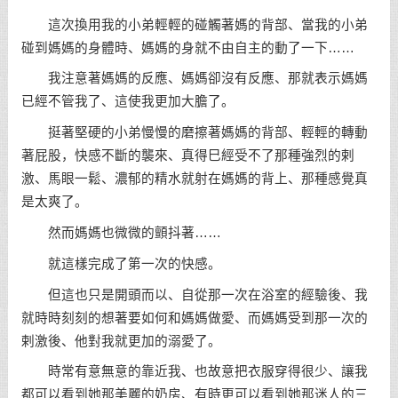
這次換用我的小弟輕輕的碰觸著媽的背部、當我的小弟
碰到媽媽的身體時、媽媽的身就不由自主的動了一下……
我注意著媽媽的反應、媽媽卻沒有反應、那就表示媽媽
已經不管我了、這使我更加大膽了。
挺著堅硬的小弟慢慢的磨擦著媽媽的背部、輕輕的轉動
著屁股，快感不斷的襲來、真得巳經受不了那種強烈的剌
激、馬眼一鬆、濃郁的精水就射在媽媽的背上、那種感覺真
是太爽了。
然而媽媽也微微的顫抖著……
就這樣完成了第一次的快感。
但這也只是開頭而以、自從那一次在浴室的經驗後、我
就時時刻刻的想著要如何和媽媽做愛、而媽媽受到那一次的
剌激後、他對我就更加的溺愛了。
時常有意無意的靠近我、也故意把衣服穿得很少、讓我
都可以看到她那美麗的奶房、有時更可以看到她那迷人的三