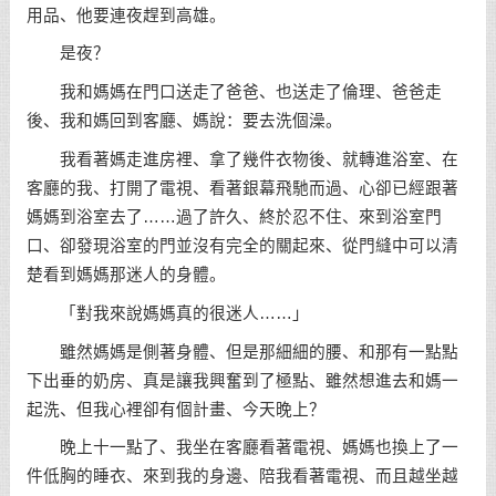
用品、他要連夜趕到高雄。
是夜？
我和媽媽在門口送走了爸爸、也送走了倫理、爸爸走
後、我和媽回到客廳、媽說：要去洗個澡。
我看著媽走進房裡、拿了幾件衣物後、就轉進浴室、在
客廳的我、打開了電視、看著銀幕飛馳而過、心卻已經跟著
媽媽到浴室去了……過了許久、終於忍不住、來到浴室門
口、卻發現浴室的門並沒有完全的關起來、從門縫中可以清
楚看到媽媽那迷人的身體。
「對我來說媽媽真的很迷人……」
雖然媽媽是側著身體、但是那細細的腰、和那有一點點
下出垂的奶房、真是讓我興奮到了極點、雖然想進去和媽一
起洗、但我心裡卻有個計畫、今天晚上？
晚上十一點了、我坐在客廳看著電視、媽媽也換上了一
件低胸的睡衣、來到我的身邊、陪我看著電視、而且越坐越