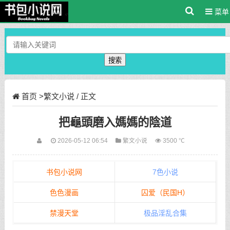
菜单
搜索
首页
>
繁文小说
/ 正文
把龜頭磨入媽媽的陰道
2026-05-12 06:54
繁文小说
3500 ℃
书包小说网
7色小说
色色漫画
囚爱（民国H）
禁漫天堂
极品淫乱合集