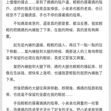
上慢慢的摸去……來到了媽媽的陰戶邊、輕輕的摸著媽的陰
戶、這時的我真可說是血氣噴張，小弟弟也脹的老高、也已
經受不了這種誘惑、手也不停的摸著媽的陰蒂。
不知媽是故意的、還是真的那麼累、都沒反應、我就輕
輕的把媽媽的內褲脫了下來、在脫的時候、真的是有夠興
奮。
起先從內褲的邊緣、輕輕的插入、再往下一點一點的往
下移動……當內褲脫到大腿的時候、媽那迷人的三角地帶就
毫不保留的出現在我的眼前、真是又緊張又興奮。
當把內褲脫到大腿下時、媽的大腿也輕輕的擡起來、好
像在告訴我、趕快來上我吧、也讓我更輕鬆的就把內褲脫了
下來。
然後把媽的大腿往兩旁移動、移開後、媽媽的陰唇和陰
蒂、也就毫不保留的呈獻在我的眼前……
手指輕輕的摸著媽媽的陰蒂、小弟弟也興奮的一柱擎
天、而媽媽的陰道里也流出了好多的淫水、把小弟弟移到媽