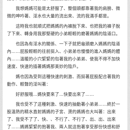
我想媽媽可能是太舒服了、整個頭都靠著我的肩膀、微
微的呻吟著、淫水也大量的流出來、流的我滿手都是。
這時我也就順式把媽媽的內褲脫下來、也把我的褲子脫
了下來、轉身用我那堅硬的小弟輕輕的磨著媽媽的陰道口。
也因為有淫水的關係、一下子就把龜頭磨入媽媽的陰道
內……屁股輕輕的往前挺入、小弟弟也慢慢的進入媽媽的體
內……溫暖的小穴緊緊的包著我的小弟弟、使我不得不加快
速度、快速的插著媽媽那美妙的陰戶。
媽也因為受到這種快速的刺激、而挺著屁股配合著我的
動作、輕聲的淫叫著：
好舒服哦…媽快要來了…快要出來了……
我也受不了這種剌激、快速的抽動著小弟弟……終於一
股溫熱的精水直射媽媽的子宮、燙的媽媽也大叫著：出來
了、我受不了了、快、、不行了、不行了、出、出、出來
了……媽媽緊緊的抱著我、兩人就這抱著享受那份快感和舒