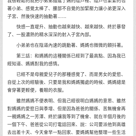
我很輕鬆的就把小弟弟插進了媽的陰戶裡、陰戶也緊緊的包
著小弟、感覺太棒了、腰部不自覺的加緊壓力讓小弟更深入
子宮、然後快速的抽動著……
快感一直堤升、抽動也越來越快、越來越快、終於暴發
了、一股濃熱的精水深深的射入子宮內部。
小弟弟也在陰道內速的跳動著、媽媽也微微的顫抖著。
第三話：和媽媽的這種關係已經到了最高點、因為我已
經知道、媽媽對我的感情。
已經不是母親愛兒子的那種感覺了、而是男女的愛慾、
自從上次的經驗後、只要是我和媽媽獨處的時候、媽媽總是
會穿著更輕便，養眼的衣服。
雖然媽媽不便表明、但我己經很明白媽媽的意思、雖然
對媽媽的愛慾日與季增、但是因為爸爸的關係、苦無機會再
一親媽媽之一芳澤、終於讓我等到了機會、就在半個月後的
一個下午、爸爸從公司打電話回來、說：公司要派他到高雄
去出差十天、今天會早一點回家、要媽媽幫他整理一些生活