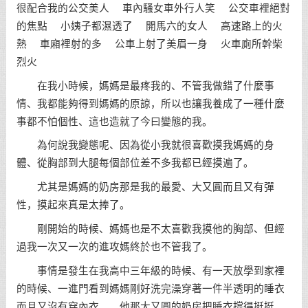
很配合我的公交美人 車內騷女車外行人笑 公交車裡絕對
的焦點 小姨子都濕透了 開馬六的女人 高速路上的火
熱 車廂裡射的多 公車上射了美眉一身 火車廁所幹柴
烈火
在我小時候，媽媽是最疼我的、不管我做錯了什麼事
情、我都能夠得到媽媽的原諒，所以也讓我養成了一種什麼
事都不怕個性、這也造就了今曰變態的我。
為何說我變態呢、因為從小我就很喜歡摸我媽媽的身
體、從胸部到大腿每個部位差不多我都已經摸遍了。
尤其是媽媽的奶房那是我的最愛、大又圓而且又有彈
性，摸起來真是太捧了。
剛開始的時候、媽媽也是不太喜歡我摸他的胸部、但經
過我一次又一次的進攻媽終於也不管我了。
事情是發生在我高中三年級的時候、有一天放學到家裡
的時候、一進門看到媽媽剛好洗完澡穿著一件半透明的睡衣
而且又沒有穿內衣……他那大又圓的奶房把睡衣撐得挺挺