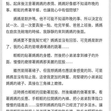
點、起床後注意著媽媽的表情、媽媽好像都不知道昨晚的
事、輕鬆的煮著早餐、也讓我心中有個問號？
媽媽是默許嗎、他不可能不知道昨晚的事、所以決定在
試一次、這一次要真接一點、吃完早餐、爸爸上班後、媽媽
在廚房洗碗塊的時候、我靜靜的來到媽媽的後面。
媽媽要不要我幫忙呢？媽媽並沒有回答、可見媽是默許
了、我的心真的是噗通噗通的跳著……
輕輕的貼著媽媽的身體、然後把小弟弟拿到褲子的外
面、慢慢的磨擦著媽媽那美麗的屁股……
雖然是隔著裙子、但我想媽媽也應該會感覺的到、可是
媽媽並沒有阻止我、這使我更加的興奮、用堅硬的小弟弟起
媽媽的裙子、真接在三角褲上磨擦。
這時媽也輕輕的扭動著屁股、然後繼續的做著家事、看
著媽媽的反應、手輕輕的拉開媽的內褲、把小弟弟對準陰口
慢慢的插進去……沒想到媽媽的陰戶己經流了好多淫水、讓