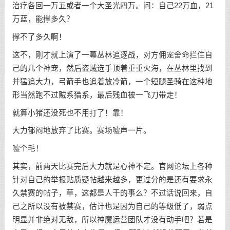
治疗各回一万五或者一个大圣光四万。问：自己22万血，21
万蓝，能撑多久？
撑不了多久啊！
这不，刚才就上演了一幕丛林追逐战，对方佣宠舍命拦住自
己的几个神宠，然后盗贼选手顶着重重火海，在丛林里找到
并猛追大力，弓箭手也追着放冷箭，一个短腿圣骑在这种地
形当然跑不过贼系猎系，最后残血被一飞刀带走！
就算小猪还没死也不用打了！靠！
大力郁闷地放弃了比赛。赛场嘘声一片。
嘘个毛！
其实，前两天比赛完后大力就是心神不定。官网论坛上各种
针对自己的举报贴质疑帖越来越多，更过分的是还有要求永
久禁赛的帖子，草，这都是人干的事么？不过话说回来，自
己之所以没有被禁赛，估计也是因为自己的等级低了，弱点
明显并非绝对无敌，所以神魔运营团队才没有动手吧？若是