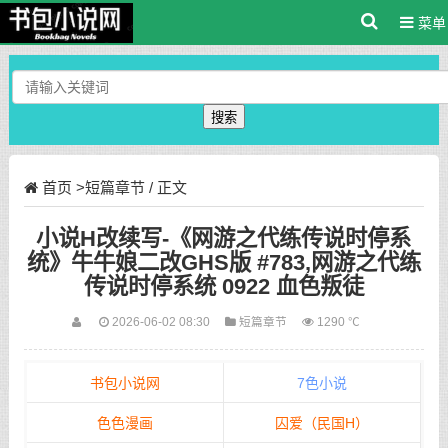
菜单
搜索
首页
>
短篇章节
/ 正文
小说H改续写-《网游之代练传说时停系
统》牛牛娘二改GHS版 #783,网游之代练
传说时停系统 0922 血色叛徒
2026-06-02 08:30
短篇章节
1290 ℃
书包小说网
7色小说
色色漫画
囚爱（民国H）