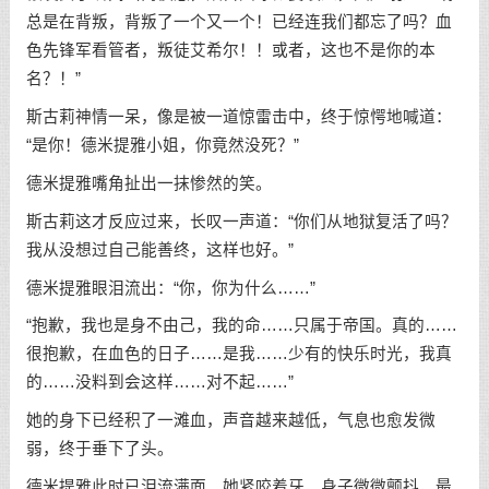
总是在背叛，背叛了一个又一个！已经连我们都忘了吗？血
色先锋军看管者，叛徒艾希尔！！或者，这也不是你的本
名？！”
斯古莉神情一呆，像是被一道惊雷击中，终于惊愕地喊道：
“是你！德米提雅小姐，你竟然没死？”
德米提雅嘴角扯出一抹惨然的笑。
斯古莉这才反应过来，长叹一声道：“你们从地狱复活了吗？
我从没想过自己能善终，这样也好。”
德米提雅眼泪流出：“你，你为什么……”
“抱歉，我也是身不由己，我的命……只属于帝国。真的……
很抱歉，在血色的日子……是我……少有的快乐时光，我真
的……没料到会这样……对不起……”
她的身下已经积了一滩血，声音越来越低，气息也愈发微
弱，终于垂下了头。
德米提雅此时已泪流满面。她紧咬着牙，身子微微颤抖，最