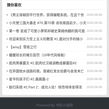
猜你喜欢
《男主穿越到平行世界，获得催眠系统，在这个世
2026-08-06
界当中，所有人都听从小天的安排...》/哪怕男主在街上闲逛，
小天使三国大暴走 #70,第70章 进攻南昌前夕，小天
2026-08-06
选好目标后，直接敲门，开始玩弄户主的老婆与女儿...
使二次元写真集显魅力
第一卷 变成了可爱小萝莉却被史莱姆肏翻的我可是
2026-08-06
看了亿万本小黄书的老司机啊！ #7,渴望被肏翻的我居然只是个
欢迎来到实力至上主义的教室 #1,面对分手的绫小
2026-08-06
小萝莉
路，轻井泽的最后请求是
【ansy】雪夜之行
2026-08-06
媛媛班长的难忘惩罚（10年代风格板）
2026-08-06
肌肉男暴露文 #2,肌肉壮汉被调教成暴露狂#2
2026-08-06
在异国他乡迷路的我，竟被红发女伯爵与金发未亡
2026-08-06
人争夺？ #5,【连载其五】在异国他乡迷路的我，竟被红发女伯
星华的孩子们 #2,晨晨篇-2
2026-08-06
爵与金发未亡人争夺？
胎归系统 #2,Part 2：成功入驻！修改母体变得淫
2026-08-06
荡，把她彻底调教成稍微胎动一下就会流水的色情大母猪！
Powered By
书包小说网