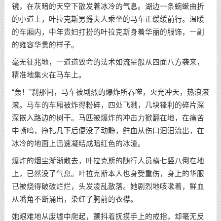
镜，在灰暗的天空下散发着冰冷的气息。湖边一条蜿蜒曲折
的小道上，叶拉克斯男爵夫人乘坐的马车正缓缓前行。温暖
的车厢内，中年贵妇打扮的叶拉克斯身着华丽的服饰，一副
的雍容华贵的样子。
毫无征兆地，一道道致命的法术如流星般从四面八方袭来，
精准地集火在马车上。
“轰！”刹那间，马车被剧烈的爆炸所吞噬，火光冲天，热浪滚
滚。马车的车厢被炸得粉碎，四处飞溅，几块锋利的碎片深
深嵌入路边的树干。马匹被爆炸的冲击力掀翻在地，在痛苦
中嘶鸣，挣扎几下后便没了动静，鲜血从伤口汩汩流出，在
冰冷的地面上迅速凝结成暗红色的冰渣。
爆炸的烟尘渐渐散去，叶拉克斯的随行人员横七竖八倒在地
上，已然没了气息。叶拉克斯本人也身受重伤，身上的华服
已被烧得破破烂烂，头发凌乱散落。她剧烈地咳嗽着，鲜血
从嘴角不断涌出，染红了胸前的衣襟。
她艰难地从废墟中爬起，颤抖着抚摸手上的戒指，却毫无反