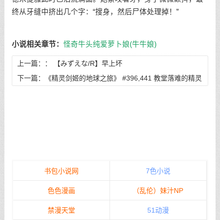
终从牙缝中挤出几个字：“搜身，然后尸体处理掉！”
小说相关章节：
怪奇牛头纯爱萝卜娘(牛牛娘)
上一篇：：
【みずえな/R】早上坏
下一篇：
《精灵剑姬的地球之旅》 #396,441 教堂落难的精灵
花嫁
书包小说网
7色小说
色色漫画
（乱伦）妹汁NP
禁漫天堂
51动漫