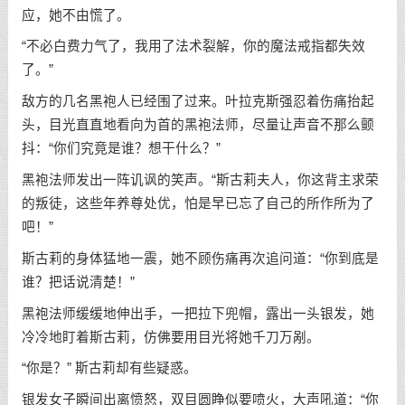
应，她不由慌了。
“不必白费力气了，我用了法术裂解，你的魔法戒指都失效
了。”
敌方的几名黑袍人已经围了过来。叶拉克斯强忍着伤痛抬起
头，目光直直地看向为首的黑袍法师，尽量让声音不那么颤
抖：“你们究竟是谁？想干什么？”
黑袍法师发出一阵讥讽的笑声。“斯古莉夫人，你这背主求荣
的叛徒，这些年养尊处优，怕是早已忘了自己的所作所为了
吧！”
斯古莉的身体猛地一震，她不顾伤痛再次追问道：“你到底是
谁？把话说清楚！”
黑袍法师缓缓地伸出手，一把拉下兜帽，露出一头银发，她
冷冷地盯着斯古莉，仿佛要用目光将她千刀万剐。
“你是？” 斯古莉却有些疑惑。
银发女子瞬间出离愤怒，双目圆睁似要喷火，大声吼道：“你