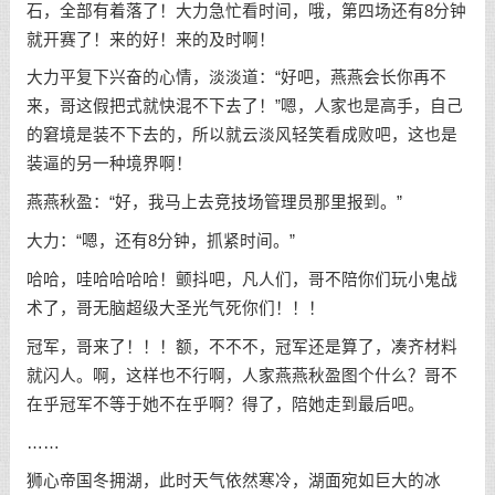
石，全部有着落了！大力急忙看时间，哦，第四场还有8分钟
就开赛了！来的好！来的及时啊！
大力平复下兴奋的心情，淡淡道：“好吧，燕燕会长你再不
来，哥这假把式就快混不下去了！”嗯，人家也是高手，自己
的窘境是装不下去的，所以就云淡风轻笑看成败吧，这也是
装逼的另一种境界啊！
燕燕秋盈：“好，我马上去竞技场管理员那里报到。”
大力：“嗯，还有8分钟，抓紧时间。”
哈哈，哇哈哈哈哈！颤抖吧，凡人们，哥不陪你们玩小鬼战
术了，哥无脑超级大圣光气死你们！！！
冠军，哥来了！！！额，不不不，冠军还是算了，凑齐材料
就闪人。啊，这样也不行啊，人家燕燕秋盈图个什么？哥不
在乎冠军不等于她不在乎啊？得了，陪她走到最后吧。
……
狮心帝国冬拥湖，此时天气依然寒冷，湖面宛如巨大的冰