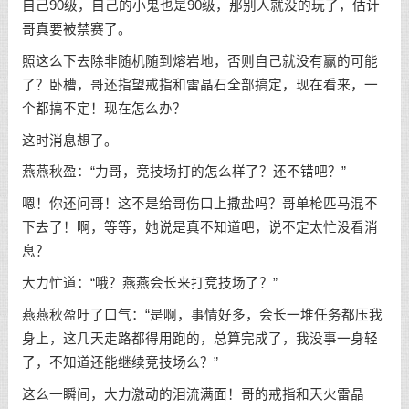
自己90级，自己的小鬼也是90级，那别人就没的玩了，估计
哥真要被禁赛了。
照这么下去除非随机随到熔岩地，否则自己就没有赢的可能
了？卧槽，哥还指望戒指和雷晶石全部搞定，现在看来，一
个都搞不定！现在怎么办？
这时消息想了。
燕燕秋盈：“力哥，竞技场打的怎么样了？还不错吧？”
嗯！你还问哥！这不是给哥伤口上撒盐吗？哥单枪匹马混不
下去了！啊，等等，她说是真不知道吧，说不定太忙没看消
息？
大力忙道：“哦？燕燕会长来打竞技场了？”
燕燕秋盈吁了口气：“是啊，事情好多，会长一堆任务都压我
身上，这几天走路都得用跑的，总算完成了，我没事一身轻
了，不知道还能继续竞技场么？”
这么一瞬间，大力激动的泪流满面！哥的戒指和天火雷晶